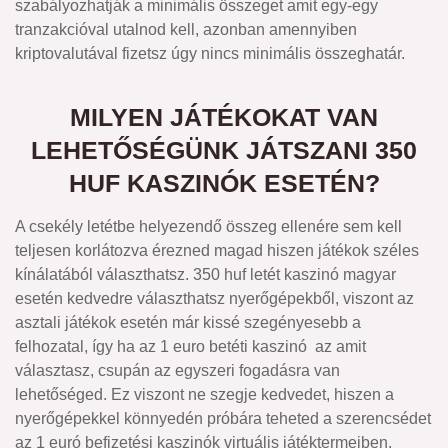
szabályozhatják a minimális összeget amit egy-egy
tranzakcióval utalnod kell, azonban amennyiben
kriptovalutával fizetsz úgy nincs minimális összeghatár.
MILYEN JÁTÉKOKAT VAN
LEHETŐSÉGÜNK JÁTSZANI 350
HUF KASZINÓK ESETÉN?
A csekély letétbe helyezendő összeg ellenére sem kell
teljesen korlátozva érezned magad hiszen játékok széles
kínálatából választhatsz. 350 huf letét kaszinó magyar
esetén kedvedre választhatsz nyerőgépekből, viszont az
asztali játékok esetén már kissé szegényesebb a
felhozatal, így ha az 1 euro betéti kaszinó az amit
választasz, csupán az egyszeri fogadásra van
lehetőséged. Ez viszont ne szegje kedvedet, hiszen a
nyerőgépekkel könnyedén próbára teheted a szerencsédet
az 1 euró befizetési kaszinók virtuális játéktermeiben.