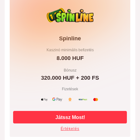
Spinline
Kaszinó minimális befizetés
8.000 HUF
Bónusz
320.000 HUF + 200 FS
Fizetések
Játssz Most!
Értékelés