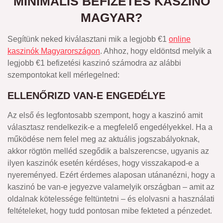
MINIMÁLIS BEFIZETÉS KASZINÓ
MAGYAR?
Segítünk neked kiválasztani mik a legjobb €1
online
kaszinók Magyarországon
. Ahhoz, hogy eldöntsd melyik a
legjobb €1 befizetési kaszinó számodra az alábbi
szempontokat kell mérlegelned:
ELLENŐRIZD VAN-E ENGEDÉLYE
Az első és legfontosabb szempont, hogy a kaszinó amit
választasz rendelkezik-e a megfelelő engedélyekkel. Ha a
működése nem felel meg az aktuális jogszabályoknak,
akkor rögtön melléd szegődik a balszerencse, ugyanis az
ilyen kaszinók esetén kérdéses, hogy visszakapod-e a
nyereményed. Ezért érdemes alaposan utánanézni, hogy a
kaszinó be van-e jegyezve valamelyik országban – amit az
oldalnak kötelessége feltüntetni – és elolvasni a használati
feltételeket, hogy tudd pontosan mibe fekteted a pénzedet.