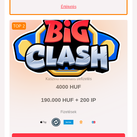
Értékelés
TOP 2
BigClash
Kaszinó minimális befizetés
4000 HUF
190.000 HUF + 200 IP
Fizetések