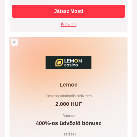
Játssz Most!
Értékelés
4
Lemon
Kaszinó minimális befizetés
2.000 HUF
Bónusz
400%-os üdvözlő bónusz
Fizetések