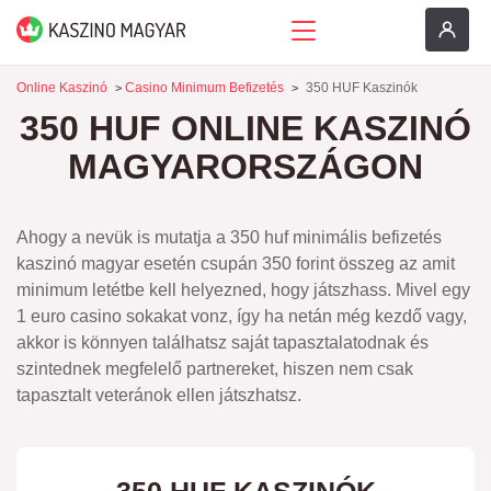
Online Kaszinó
Casino Minimum Befizetés
350 HUF Kaszinók
>
>
350 HUF ONLINE KASZINÓ
MAGYARORSZÁGON
Ahogy a nevük is mutatja a 350 huf minimális befizetés
kaszinó magyar esetén csupán 350 forint összeg az amit
minimum letétbe kell helyezned, hogy játszhass. Mivel egy
1 euro casino sokakat vonz, így ha netán még kezdő vagy,
akkor is könnyen találhatsz saját tapasztalatodnak és
szintednek megfelelő partnereket, hiszen nem csak
tapasztalt veteránok ellen játszhatsz.