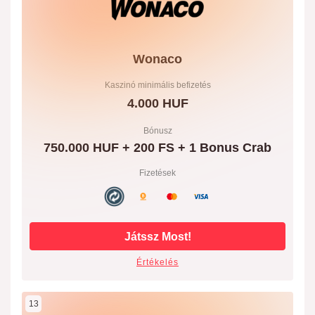
Wonaco
Kaszinó minimális befizetés
4.000 HUF
Bónusz
750.000 HUF + 200 FS + 1 Bonus Crab
Fizetések
Játssz Most!
Értékelés
13