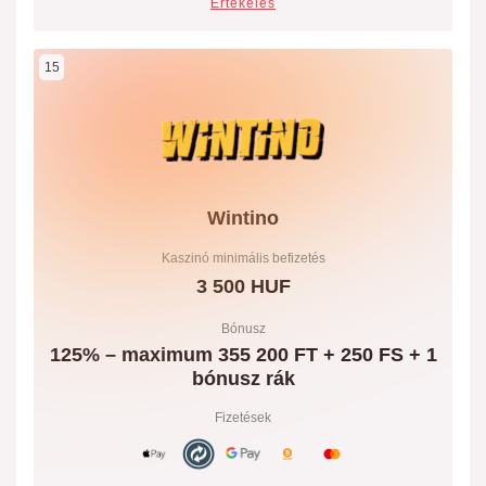
Értékelés
15
Wintino
Kaszinó minimális befizetés
3 500 HUF
Bónusz
125% – maximum 355 200 FT + 250 FS + 1
bónusz rák
Fizetések