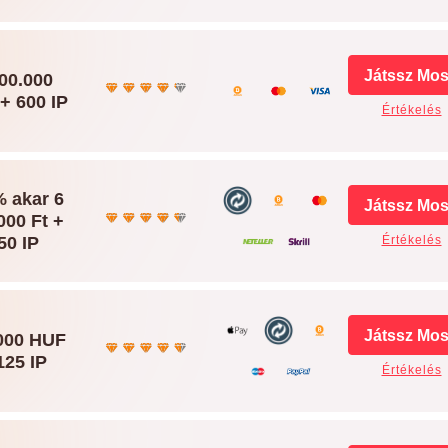
Játssz Mos
00.000
+ 600 IP
Értékelés
 akar 6
Játssz Mos
000 Ft +
Értékelés
50 IP
Játssz Mos
000 HUF
125 IP
Értékelés