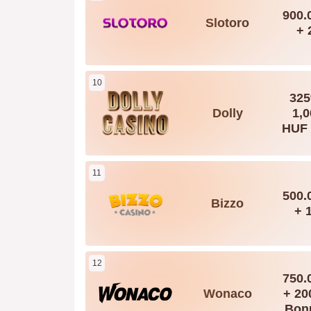
900.
Slotoro
+ 
10
325
Dolly
1,0
HUF 
11
500.
Bizzo
+ 
12
750.
Wonaco
+ 20
Bon