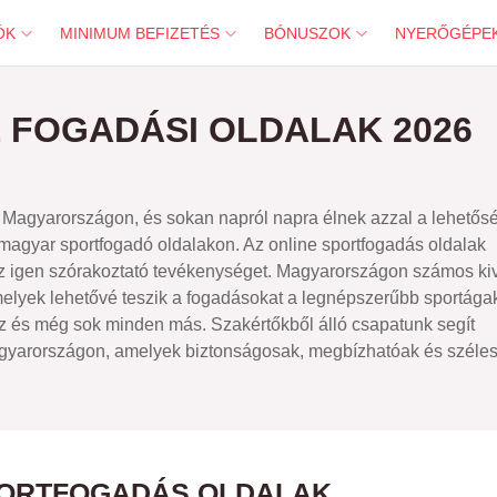
ÓK
MINIMUM BEFIZETÉS
BÓNUSZOK
NYERŐGÉPE
 FOGADÁSI OLDALAK 2026
 Magyarországon, és sokan napról napra élnek azzal a lehetősé
agyar sportfogadó oldalakon. Az online sportfogadás oldalak
az igen szórakoztató tevékenységet. Magyarországon számos ki
amelyek lehetővé teszik a fogadásokat a legnépszerűbb sportága
sz és még sok minden más. Szakértőkből álló csapatunk segít
Magyarországon, amelyek biztonságosak, megbízhatóak és széles
PORTFOGADÁS OLDALAK