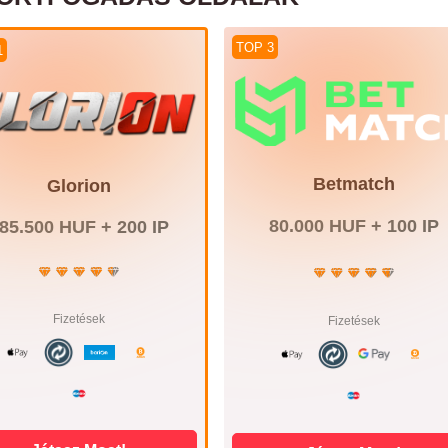
TOP 3
1
Betmatch
Glorion
80.000 HUF + 100 IP
85.500 HUF + 200 IP
Fizetések
Fizetések