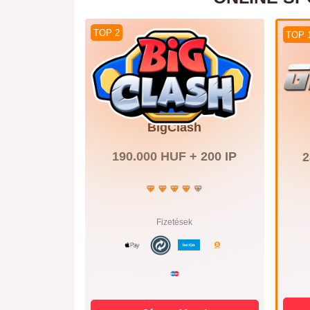
TOP 2
TOP 
BigClash
190.000 HUF + 200 IP
2
Fizetések