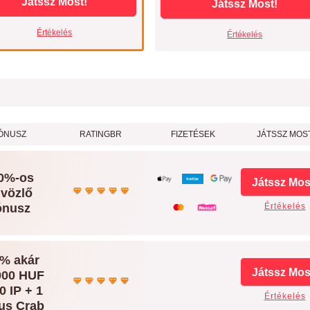
Játssz Most!
Játssz Most!
Értékelés
Értékelés
ÓNUSZ
RATINGBR
FIZETÉSEK
JÁTSSZ MOS
0%-os
Játssz Mos
vözlő
Értékelés
ónusz
% akár
Játssz Mos
000 HUF
0 IP + 1
Értékelés
us Crab