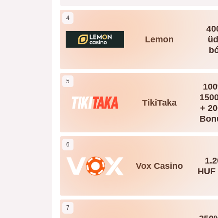
4
40
Lemon
üd
b
5
100
150
TikiTaka
+ 20
Bon
6
1.2
Vox Casino
HUF 
7