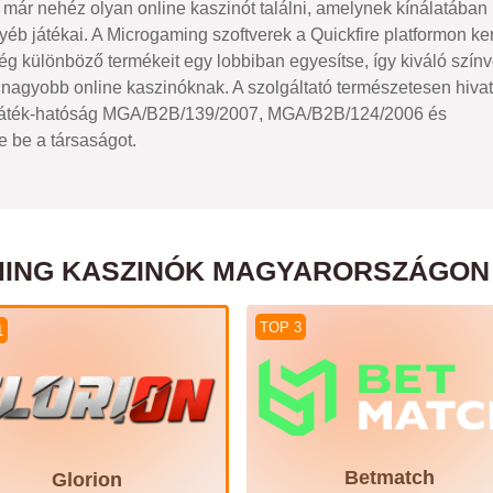
 már nehéz olyan online kaszinót találni, amelynek kínálatába
b játékai. A Microgaming szoftverek a Quickfire platformon ke
g különböző termékeit egy lobbiban egyesítse, így kiváló színv
 legnagyobb online kaszinóknak. A szolgáltató természetesen hiva
sejáték-hatóság MGA/B2B/139/2007, MGA/B2B/124/2006 és
 be a társaságot.
MING KASZINÓK MAGYARORSZÁGON
TOP 3
1
Betmatch
Glorion