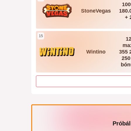
100
StoneVegas
180.
+ 
15
1
ma
Wintino
355 
250
bón
Próbál