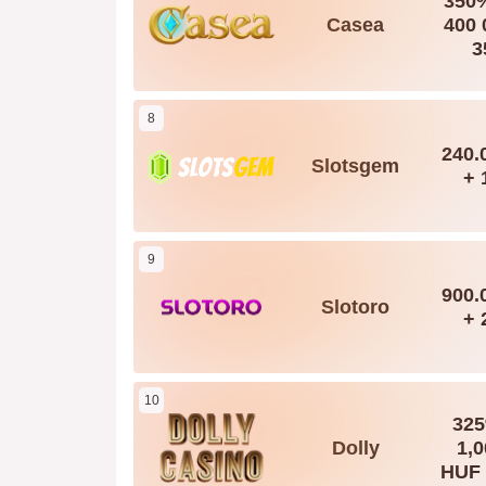
350%
Casea
400 
3
8
240.
Slotsgem
+ 
9
900.
Slotoro
+ 
10
325
Dolly
1,0
HUF 