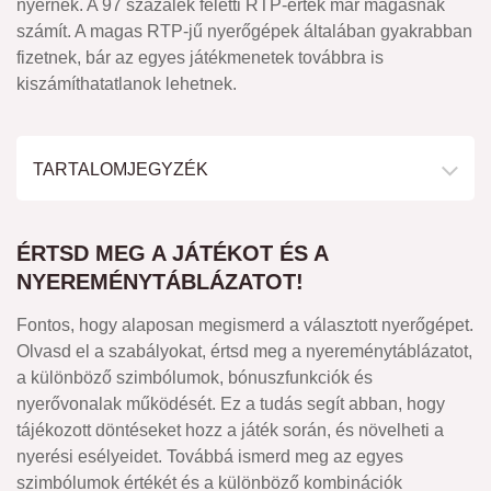
nyernek. A 97 százalék feletti RTP-érték már magasnak
számít. A magas RTP-jű nyerőgépek általában gyakrabban
fizetnek, bár az egyes játékmenetek továbbra is
kiszámíthatatlanok lehetnek.
TARTALOMJEGYZÉK
ÉRTSD MEG A JÁTÉKOT ÉS A
NYEREMÉNYTÁBLÁZATOT!
Fontos, hogy alaposan megismerd a választott nyerőgépet.
Olvasd el a szabályokat, értsd meg a nyereménytáblázatot,
a különböző szimbólumok, bónuszfunkciók és
nyerővonalak működését. Ez a tudás segít abban, hogy
tájékozott döntéseket hozz a játék során, és növelheti a
nyerési esélyeidet. Továbbá ismerd meg az egyes
szimbólumok értékét és a különböző kombinációk