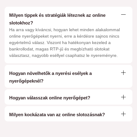
Milyen tippek és stratégiák léteznek az online
slotokhoz?
Ha arra vagy kíváncsi, hogyan lehet minden alakalommal
online nyerőgépeket nyerni, erre a kérdésre sajnos nincs
egyértelmű válasz. Viszont ha hatékonyan kezeled a
bankrollodat, magas RTP-jű és megbízható slotokat
választasz, nagyobb eséllyel csaphatsz le nyereményre.
Hogyan növelhetők a nyerési esélyek a
nyerőgépeknél?
Hogyan válasszak online nyerőgépet?
Milyen kockázata van az online slotozásnak?