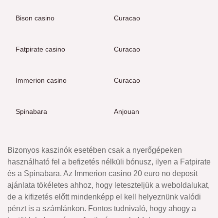
I
Bison casino
Curacao
b
V
Fatpirate casino
Curacao
f
E
Immerion casino
Curacao
ke
V
Spinabara
Anjouan
f
Bizonyos kaszinók esetében csak a nyerőgépeken
használható fel a befizetés nélküli bónusz, ilyen a Fatpirate
és a Spinabara. Az Immerion casino 20 euro no deposit
ajánlata tökéletes ahhoz, hogy leteszteljük a weboldalukat,
de a kifizetés előtt mindenképp el kell helyeznünk valódi
pénzt is a számlánkon. Fontos tudnivaló, hogy ahogy a