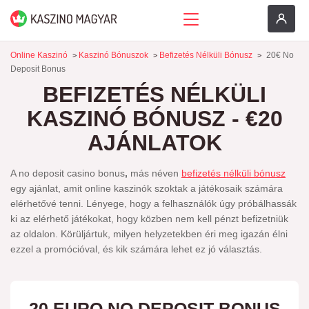
Online Kaszinó
Kaszinó Bónuszok
Befizetés Nélküli Bónusz
20€ No
>
>
>
Deposit Bonus
BEFIZETÉS NÉLKÜLI
KASZINÓ BÓNUSZ - €20
AJÁNLATOK
A no deposit casino bonus
,
más néven
befizetés nélküli bónusz
egy ajánlat, amit online kaszinók szoktak a játékosaik számára
elérhetővé tenni. Lényege, hogy a felhasználók úgy próbálhassák
ki az elérhető játékokat, hogy közben nem kell pénzt befizetniük
az oldalon. Körüljártuk, milyen helyzetekben éri meg igazán élni
ezzel a promócióval, és kik számára lehet ez jó választás.
20 EURO NO DEPOSIT BONUS