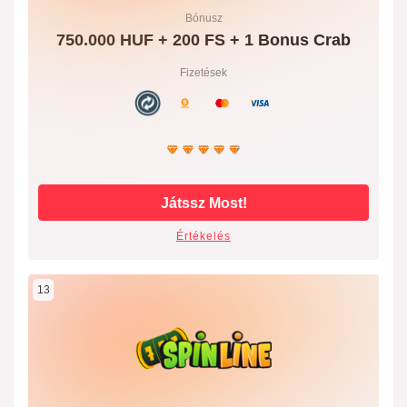
Bónusz
750.000 HUF + 200 FS + 1 Bonus Crab
Fizetések
Játssz Most!
Értékelés
13