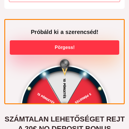
Próbáld ki a szerencséd!
Pörgess!
SZÁMTALAN LEHETŐSÉGET REJT
A 20€ NO DEPOSIT BONUS