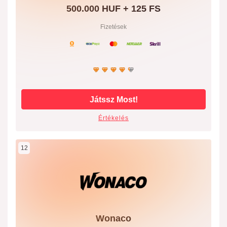
500.000 HUF + 125 FS
Fizetések
Játssz Most!
Értékelés
12
Wonaco