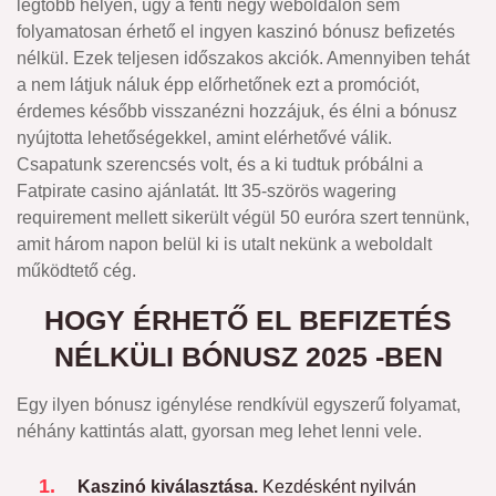
legtöbb helyen, úgy a fenti négy weboldalon sem
folyamatosan érhető el ingyen kaszinó bónusz befizetés
nélkül. Ezek teljesen időszakos akciók. Amennyiben tehát
a nem látjuk náluk épp előrhetőnek ezt a promóciót,
érdemes később visszanézni hozzájuk, és élni a bónusz
nyújtotta lehetőségekkel, amint elérhetővé válik.
Csapatunk szerencsés volt, és a ki tudtuk próbálni a
Fatpirate casino ajánlatát. Itt 35-szörös wagering
requirement mellett sikerült végül 50 euróra szert tennünk,
amit három napon belül ki is utalt nekünk a weboldalt
működtető cég.
HOGY ÉRHETŐ EL BEFIZETÉS
NÉLKÜLI BÓNUSZ 2025 -BEN
Egy ilyen bónusz igénylése rendkívül egyszerű folyamat,
néhány kattintás alatt, gyorsan meg lehet lenni vele.
Kaszinó kiválasztása.
Kezdésként nyilván