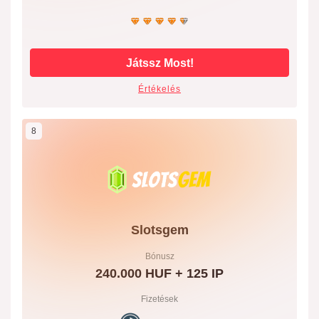
Játssz Most!
Értékelés
8
Slotsgem
Bónusz
240.000 HUF + 125 IP
Fizetések