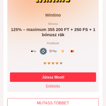
Wintino
Bónusz
125% – maximum 355 200 FT + 250 FS + 1
bónusz rák
Fizetések
Játssz Most!
Értékelés
MUTASS TÖBBET