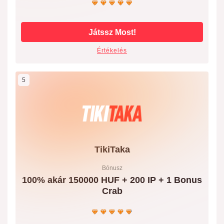
Játssz Most!
Értékelés
5
TikiTaka
Bónusz
100% akár 150000 HUF + 200 IP + 1 Bonus
Crab