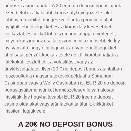
bónusz casino ajánlat. A 20 euro no deposit bonus ajánlat
ezen belül is a fiatalabb korosztályt nyűgözte le, akik
többnyire mobilról böngészve élnek a promóció által
nyújtott lehetőségekkel. Ez a korosztály kevesebbet
kockáztat, és sokkal több szempont alapján mérlegeli,
milyen kaszinóhoz csatlakozzon, mint az idősebbek. Így
nyilvánvaló, hogy élni fognak az olyan lehetőségekkel,
ahol saját pénzük kockáratétele nélkül kipróbálhatják a
játékokat, tesztelhetik a volatilitást, vagy az
ügyfélszolgálatot. Ilyen 20 € no deposit bonus ajánlatban
részesültek a magyar játékosok például a Spinarium
Casinoban vagy a Wolfy Casinoban is. EUR 20 no deposit
bonus gyűjteményünket természetesen folyamatosan
frissítjük. Így hogyha további EUR 20 free no deposit
casino oldalakat vagy ajánlatokat találunk, cikkünket
frissíteni fogjuk vele!
A 20€ NO DEPOSIT BONUS