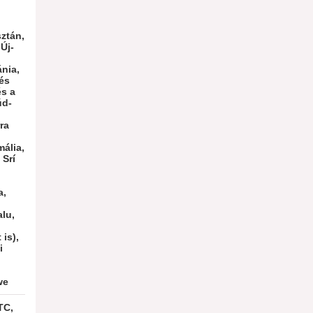
,
sztán,
Új-
ánia,
 és
és a
úd-
ra
mália,
 Srí
a,
lu,
 is),
i
we
TC