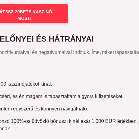
ÁTSSZ 20BETS KASZINÓ
MOST!
 ELŐNYEI ÉS HÁTRÁNYAI
pozitívumaival és negatívumaival indítjuk. Íme, miket tapasztalt
00 kaszinójátékot kínál.
séri, és én magam is tapasztaltam a gyors kifizetéseket.
rintem egyszerű és könnyen navigálható.
onzó 100%-os üdvözlő bónuszt kínál akár 1.000 EUR értékben,
nnak.