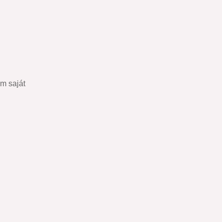
am saját