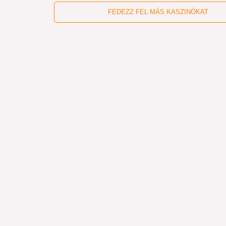
FEDEZZ FEL MÁS KASZINÓKAT