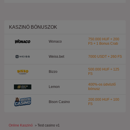
KASZINÓ BÓNUSZOK
750.000 HUF + 200
Wonaco
FS + 1 Bonus Crab
7000 USDT + 260 FS
Weiss.bet
500.000 HUF + 125
Bizzo
FS
400%-os üdvözlő
Lemon
bónusz
200.000 HUF + 100
Bison Casino
FS
Online Kaszinó
Test casino v1
>