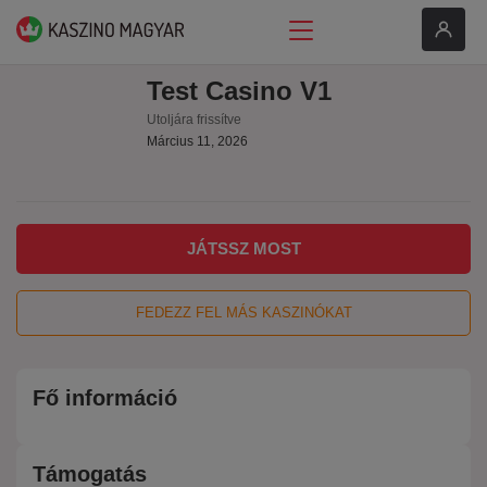
Test Casino V1
Utoljára frissítve
Március 11, 2026
JÁTSSZ MOST
FEDEZZ FEL MÁS KASZINÓKAT
Fő információ
Támogatás