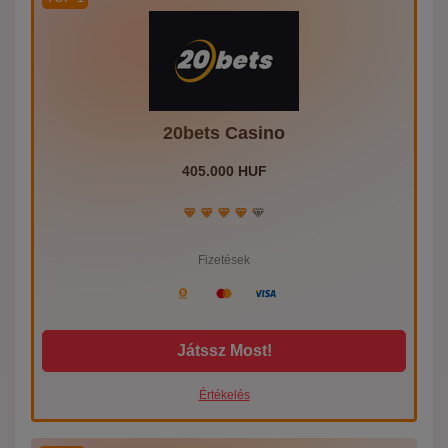
20bets Casino
405.000 HUF
Fizetések
Játssz Most!
Értékelés