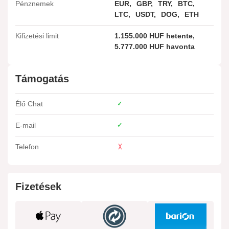
Pénznemek
EUR
GBP
TRY
BTC
LTC
USDT
DOG
ETH
Kifizetési limit
1.155.000 HUF hetente,
5.777.000 HUF havonta
Támogatás
Élő Chat
E-mail
Telefon
Fizetések