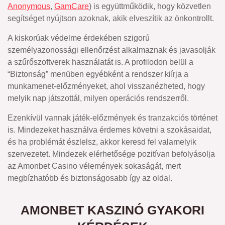
Anonymous
,
GamCare
) is együttműködik, hogy közvetlen
segítséget nyújtson azoknak, akik elveszítik az önkontrollt.
A kiskorúak védelme érdekében szigorú
személyazonossági ellenőrzést alkalmaznak és javasolják
a szűrőszoftverek használatát is. A profilodon belül a
“Biztonság” menüben egyébként a rendszer kiírja a
munkamenet-előzményeket, ahol visszanézheted, hogy
melyik nap játszottál, milyen operációs rendszerről.
Ezenkívül vannak játék-előzmények és tranzakciós történet
is. Mindezeket használva érdemes követni a szokásaidat,
és ha problémát észlelsz, akkor keresd fel valamelyik
szervezetet. Mindezek elérhetősége pozitívan befolyásolja
az Amonbet Casino vélemények sokaságát, mert
megbízhatóbb és biztonságosabb így az oldal.
AMONBET KASZINÓ GYAKORI