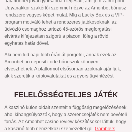
határidőnél jóval gyorsabban teljesült, ami jó bizalmi pont.
Ugyanakkor szakértői szemmel nézve az Amonbet bónusz
rendszere vegyes képet mutat. Míg a Lucky Box és a VIP-
program motiváló lehet a rendszeres játékosoknak, az
üdvözlő csomaghoz tartozó 45-szörös megforgatási
elvárás kifejezetten szigorú a piacon, főleg a rövid,
egyhetes határidővel.
Aki nem tud napi több órán át pörgetni, annak ezek az
Amonbet no deposit code bónuszok könnyen
elveszhetnek. A platformot elsősorban azoknak ajánljuk,
akik szeretik a kriptovalutákat és a gyors ügyintézést.
FELELŐSSÉGTELJES JÁTÉK
A kaszinó külön oldalt szentelt a függőség megelőzésének,
ahol kihangsúlyozzák, hogy a szerencsejáték nem bevételi
forrás. Az Amonbet casino review készítésekor láttuk, hogy
a kaszinó több nemzetközi szervezettel (pl.
Gamblers