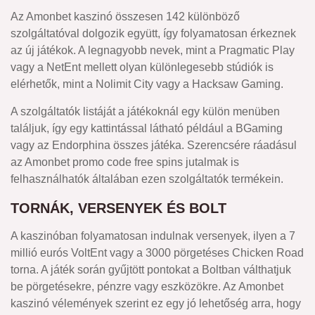
Az Amonbet kaszinó összesen 142 különböző
szolgáltatóval dolgozik együtt, így folyamatosan érkeznek
az új játékok. A legnagyobb nevek, mint a Pragmatic Play
vagy a NetEnt mellett olyan különlegesebb stúdiók is
elérhetők, mint a Nolimit City vagy a Hacksaw Gaming.
A szolgáltatók listáját a játékoknál egy külön menüben
találjuk, így egy kattintással látható például a BGaming
vagy az Endorphina összes játéka. Szerencsére ráadásul
az Amonbet promo code free spins jutalmak is
felhasználhatók általában ezen szolgáltatók termékein.
TORNÁK, VERSENYEK ÉS BOLT
A kaszinóban folyamatosan indulnak versenyek, ilyen a 7
millió eurós VoltEnt vagy a 3000 pörgetéses Chicken Road
torna. A játék során gyűjtött pontokat a Boltban válthatjuk
be pörgetésekre, pénzre vagy eszközökre. Az Amonbet
kaszinó vélemények szerint ez egy jó lehetőség arra, hogy