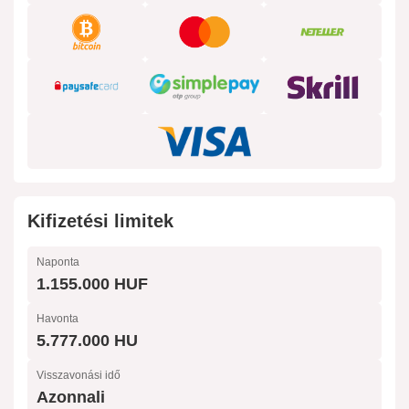
Kifizetési limitek
Naponta
1.155.000 HUF
Havonta
5.777.000 HU
Visszavonási idő
Azonnali