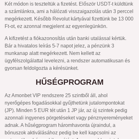
Két módon is teszteltük a fizetést. Először USDT-t küldtünk
a számlánkra, ami a hálózati visszaigazolás után 3 perccel
megérkezett. Később Revolut kártyával fizettünk be 13 000
Ft-ot, ez azonnal megjelent az egyenlegünkön.
A kifizetést a fiókazonosítás után banki utalással kértük.
Bár a hivatalos leírás 5-7 napot jelez, a pénzünk 3
munkanap alatt megérkezett. Nem kellett az
ügyfélszolgálattal levelezni, a rendszer automatikusan és
gyorsan feldolgozta a kérésünket.
HŰSÉGPROGRAM
Az Amonbet VIP rendszere 25 szintből áll, ahol
nyerőgépes fogadásokkal gyűjthetünk jutalompontokat
(JP). Minden 5 EUR tét után 1 JP jár, az új szintek pedig
azonnali ingyenes pörgetéseket vagy pénznyereményeket
adnak. A hűségprogram háromhavonta újraindul, a
bónuszok aktiválásához pedig be kell kapcsolni az