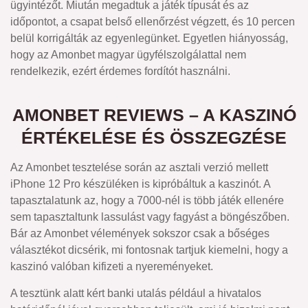
ügyintézőt. Miután megadtuk a játék típusát és az
időpontot, a csapat belső ellenőrzést végzett, és 10 percen
belül korrigálták az egyenlegünket. Egyetlen hiányosság,
hogy az Amonbet magyar ügyfélszolgálattal nem
rendelkezik, ezért érdemes fordítót használni.
AMONBET REVIEWS – A KASZINÓ
ÉRTÉKELÉSE ÉS ÖSSZEGZÉSE
Az Amonbet tesztelése során az asztali verzió mellett
iPhone 12 Pro készüléken is kipróbáltuk a kaszinót. A
tapasztalatunk az, hogy a 7000-nél is több játék ellenére
sem tapasztaltunk lassulást vagy fagyást a böngészőben.
Bár az Amonbet vélemények sokszor csak a bőséges
választékot dicsérik, mi fontosnak tartjuk kiemelni, hogy a
kaszinó valóban kifizeti a nyereményeket.
A tesztünk alatt kért banki utalás például a hivatalos