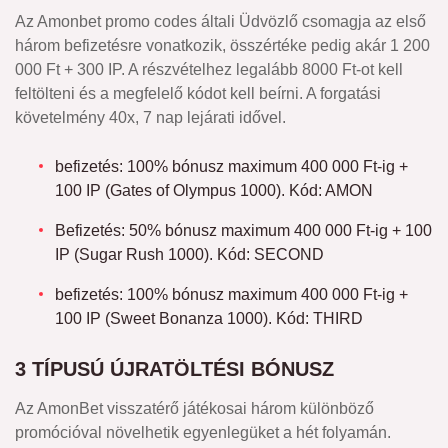
Az Amonbet promo codes általi Üdvözlő csomagja az első
három befizetésre vonatkozik, összértéke pedig akár 1 200
000 Ft + 300 IP. A részvételhez legalább 8000 Ft-ot kell
feltölteni és a megfelelő kódot kell beírni. A forgatási
követelmény 40x, 7 nap lejárati idővel.
befizetés: 100% bónusz maximum 400 000 Ft-ig +
100 IP (Gates of Olympus 1000). Kód: AMON
Befizetés: 50% bónusz maximum 400 000 Ft-ig + 100
IP (Sugar Rush 1000). Kód: SECOND
befizetés: 100% bónusz maximum 400 000 Ft-ig +
100 IP (Sweet Bonanza 1000). Kód: THIRD
3 TÍPUSÚ ÚJRATÖLTÉSI BÓNUSZ
Az AmonBet visszatérő játékosai három különböző
promócióval növelhetik egyenlegüket a hét folyamán.