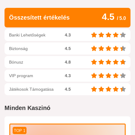
4.5
Összesített értékelés
/ 5.0
Banki Lehetőségek
4.3
Biztonság
4.5
Bónusz
4.8
VIP program
4.3
Játékosok Támogatása
4.5
Minden Kaszinó
TOP 1