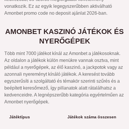
vonatkozik. Ez az egyik legegyszerűbben aktiválható
Amonbet promo code no deposit ajánlat 2026-ban.
AMONBET KASZINÓ JÁTÉKOK ÉS
NYERŐGÉPEK
Több mint 7000 játékot kínál az Amonbet a játékosoknak.
Az oldalon a játékok külön menükre vannak osztva, mint
például a nyerőgépek, az élő kaszinó, a jackpotok vagy az
azonnali nyereményt kínáló játékok. A keresést tovább
egyszerűsíti a szolgáltató és témakör szerinti szűrés és a
beépített keresőmező, így pillanatok alatt rátalálhatsz a
kedvenceidre. A legnépszerűbb kategória egyértelműen az
Amonbet nyerőgépek.
Játéktípus
Játékok száma összesen
N