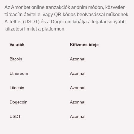
Az Amonbet online tranzakciók anonim módon, közvetlen
tárcacím-átvitellel vagy QR-kódos beolvasással működnek.
A Tether (USDT) és a Dogecoin kínálja a legalacsonyabb
kifizetési limitet a platformon.
Valuták
Kifizetés ideje
D
Bitcoin
Azonnal
N
Ethereum
Azonnal
N
Litecoin
Azonnal
N
Dogecoin
Azonnal
N
USDT
Azonnal
N