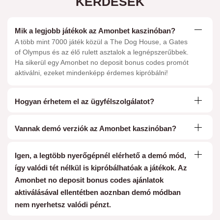
KÉRDÉSEK
Mik a legjobb játékok az Amonbet kaszinóban?
A több mint 7000 játék közül a The Dog House, a Gates
of Olympus és az élő rulett asztalok a legnépszerűbbek.
Ha sikerül egy Amonbet no deposit bonus codes promót
aktiválni, ezeket mindenképp érdemes kipróbálni!
Hogyan érhetem el az ügyfélszolgálatot?
Vannak demó verziók az Amonbet kaszinóban?
Igen, a legtöbb nyerőgépnél elérhető a demó mód,
így valódi tét nélkül is kipróbálhatóak a játékok. Az
Amonbet no deposit bonus codes ajánlatok
aktiválásával ellentétben aoznban demó módban
nem nyerhetsz valódi pénzt.