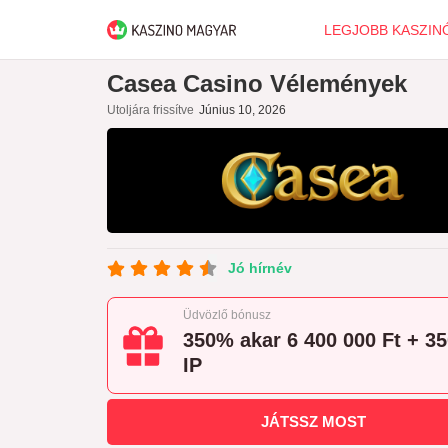
LEGJOBB KASZIN
Casea Casino Vélemények
Utoljára frissítve
Június 10, 2026
Jó hírnév
Üdvözlő bónusz
350% akar 6 400 000 Ft + 3
IP
JÁTSSZ MOST