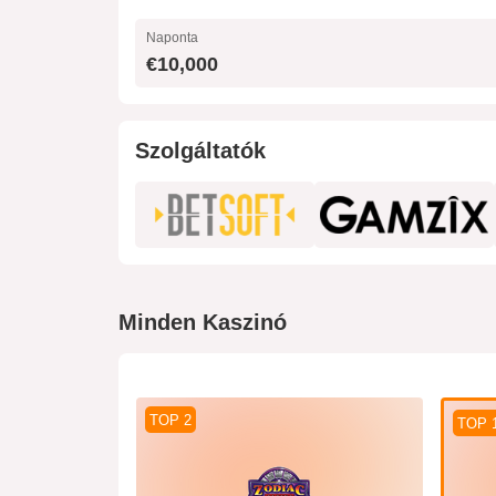
Naponta
€10,000
Szolgáltatók
Minden Kaszinó
TOP 2
TOP 