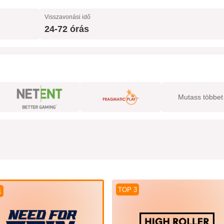
Visszavonási idő
24-72 órás
Mutass többet
TOP 3
1