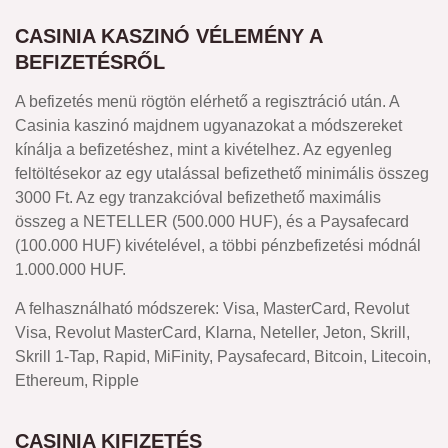
CASINIA KASZINÓ VÉLEMÉNY A
BEFIZETÉSRŐL
A befizetés menü rögtön elérhető a regisztráció után. A
Casinia kaszinó majdnem ugyanazokat a módszereket
kínálja a befizetéshez, mint a kivételhez. Az egyenleg
feltöltésekor az egy utalással befizethető minimális összeg
3000 Ft. Az egy tranzakcióval befizethető maximális
összeg a NETELLER (500.000 HUF), és a Paysafecard
(100.000 HUF) kivételével, a többi pénzbefizetési módnál
1.000.000 HUF.
A felhasználható módszerek: Visa, MasterCard, Revolut
Visa, Revolut MasterCard, Klarna, Neteller, Jeton, Skrill,
Skrill 1-Tap, Rapid, MiFinity, Paysafecard, Bitcoin, Litecoin,
Ethereum, Ripple
CASINIA KIFIZETÉS