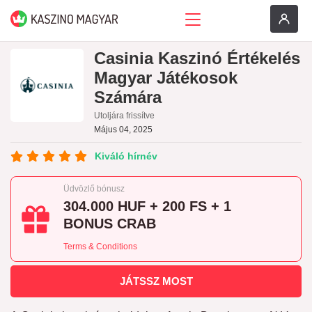
Casinia Kaszinó Értékelés
Magyar Játékosok
Számára
Utoljára frissítve
Május 04, 2025
Kiváló hírnév
Üdvözlő bónusz
304.000 HUF + 200 FS + 1
BONUS CRAB
Terms & Conditions
JÁTSSZ MOST