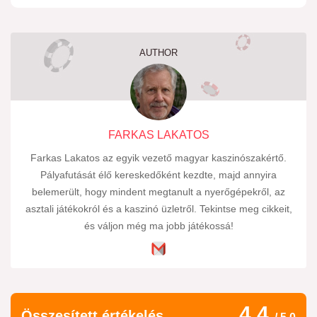
AUTHOR
FARKAS
LAKATOS
Farkas Lakatos az egyik vezető magyar kaszinószakértő.
Pályafutását élő kereskedőként kezdte, majd annyira
belemerült, hogy mindent megtanult a nyerőgépekről, az
asztali játékokról és a kaszinó üzletről. Tekintse meg cikkeit,
és váljon még ma jobb játékossá!
4.4
Összesített értékelés