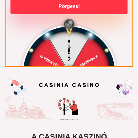
Pörgess!
A CASINIA KASZINÓ