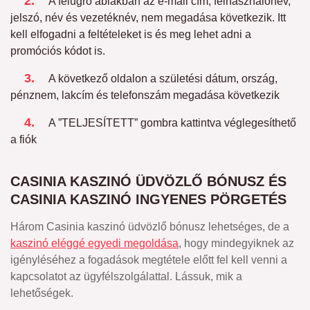
A felugró ablakban az e-mail cím, felhasználónév,
jelszó, név és vezetéknév, nem megadása következik. Itt
kell elfogadni a feltételeket is és meg lehet adni a
promóciós kódot is.
A következő oldalon a születési dátum, ország,
pénznem, lakcím és telefonszám megadása következik
A ”TELJESÍTETT” gombra kattintva véglegesíthető
a fiók
CASINIA KASZINÓ ÜDVÖZLŐ BÓNUSZ ÉS
CASINIA KASZINÓ INGYENES PÖRGETÉS
Három Casinia kaszinó üdvözlő bónusz lehetséges, de a
kaszinó eléggé egyedi megoldása
, hogy mindegyiknek az
igényléséhez a fogadások megtétele előtt fel kell venni a
kapcsolatot az ügyfélszolgálattal. Lássuk, mik a
lehetőségek.