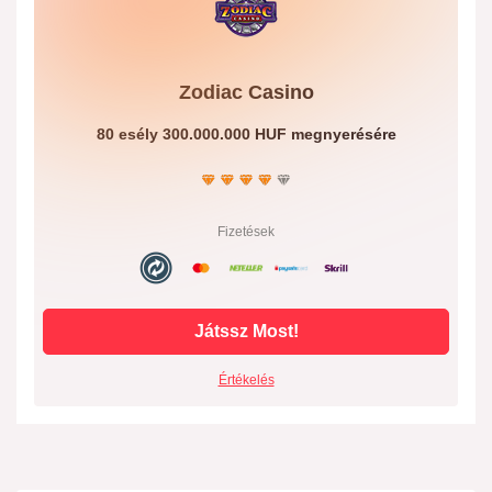
Zodiac Casino
80 esély 300.000.000 HUF megnyerésére
Fizetések
Játssz Most!
Értékelés