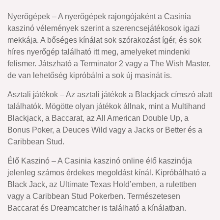
Nyerőgépek – A nyerőgépek rajongójaként a Casinia
kaszinó vélemények szerint a szerencsejátékosok igazi
mekkája. A bőséges kínálat sok szórakozást ígér, és sok
híres nyerőgép található itt meg, amelyeket mindenki
felismer. Játszható a Terminator 2 vagy a The Wish Master,
de van lehetőség kipróbálni a sok új masinát is.
Asztali játékok – Az asztali játékok a Blackjack címszó alatt
találhatók. Mögötte olyan játékok állnak, mint a Multihand
Blackjack, a Baccarat, az All American Double Up, a
Bonus Poker, a Deuces Wild vagy a Jacks or Better és a
Caribbean Stud.
Élő Kaszinó – A Casinia kaszinó online élő kaszinója
jelenleg számos érdekes megoldást kínál. Kipróbálható a
Black Jack, az Ultimate Texas Hold’emben, a rulettben
vagy a Caribbean Stud Pokerben. Természetesen
Baccarat és Dreamcatcher is található a kínálatban.