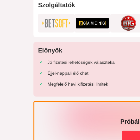
Szolgáltatók
Előnyök
Jó fizetési lehetőségek választéka
Éjjel-nappali élő chat
Megfelelő havi kifizetési limitek
Próbál