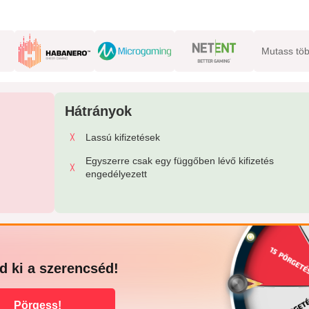
Mutass tö
Hátrányok
Lassú kifizetések
Egyszerre csak egy függőben lévő kifizetés
engedélyezett
d ki a szerencséd!
Pörgess!