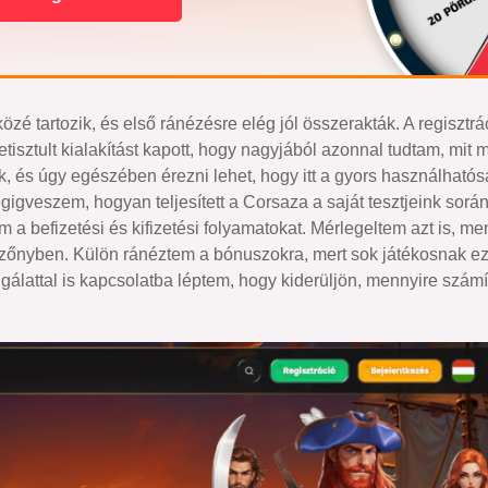
zé tartozik, és első ránézésre elég jól összerakták. A regisztrá
letisztult kialakítást kapott, hogy nagyjából azonnal tudtam, mit 
k, és úgy egészében érezni lehet, hogy itt a gyors használhatós
igveszem, hogyan teljesített a Corsaza a saját tesztjeink során
 befizetési és kifizetési folyamatokat. Mérlegeltem azt is, me
őnyben. Külön ránéztem a bónuszokra, mert sok játékosnak ez
álattal is kapcsolatba léptem, hogy kiderüljön, mennyire számí