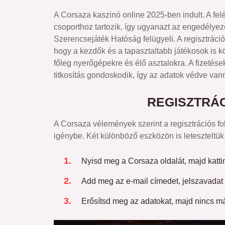
A Corsaza kaszinó online 2025-ben indult. A fe
csoporthoz tartozik, így ugyanazt az engedélyez
Szerencsejáték Hatóság felügyeli. A regisztráció
hogy a kezdők és a tapasztaltabb játékosok is kö
főleg nyerőgépekre és élő asztalokra. A fizeté
titkosítás gondoskodik, így az adatok védve van
REGISZTRÁ
A Corsaza vélemények szerint a regisztrációs f
igénybe. Két különböző eszközön is leteszteltü
Nyisd meg a Corsaza oldalát, majd katti
Add meg az e-mail címedet, jelszavadat 
Erősítsd meg az adatokat, majd nincs más