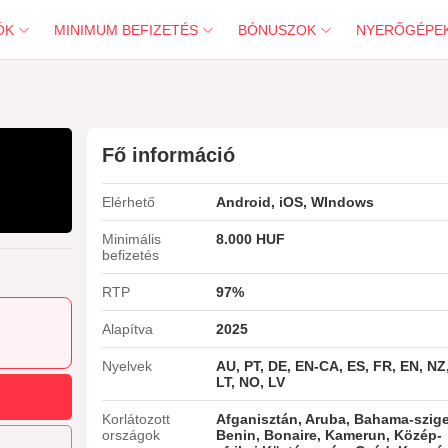
ÓK
MINIMUM BEFIZETÉS
BÓNUSZOK
NYERŐGÉPE
Fő információ
Elérhető
Android, iOS, WIndows
Minimális
8.000 HUF
befizetés
RTP
97%
Alapítva
2025
Nyelvek
AU, PT, DE, EN-CA, ES, FR, EN, NZ,
LT, NO, LV
Korlátozott
Afganisztán, Aruba, Bahama-szige
országok
Benin, Bonaire, Kamerun, Közép-