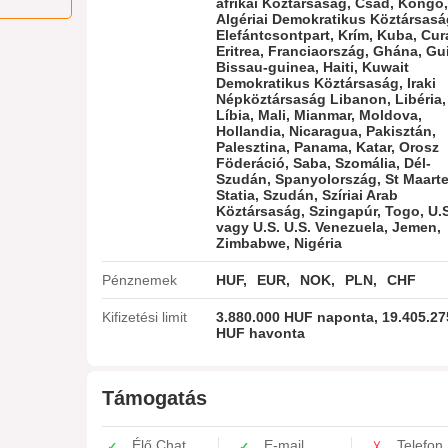
afrikai Köztársaság, Csád, Kongó
Algériai Demokratikus Köztársasá
Elefántcsontpart, Krím, Kuba, Cur
Eritrea, Franciaország, Ghána, Gu
Bissau-guinea, Haiti, Kuwait
Demokratikus Köztársaság, Iraki
Népköztársaság Libanon, Libéria,
Líbia, Mali, Mianmar, Moldova,
Hollandia, Nicaragua, Pakisztán,
Palesztina, Panama, Katar, Orosz
Föderáció, Saba, Szomália, Dél-
Szudán, Spanyolország, St Maarte
Statia, Szudán, Szíriai Arab
Köztársaság, Szingapúr, Togo, U.
vagy U.S. U.S. Venezuela, Jemen,
Zimbabwe, Nigéria
Pénznemek
HUF
EUR
NOK
PLN
CHF
Kifizetési limit
3.880.000 HUF naponta, 19.405.27
HUF havonta
Támogatás
Élő Chat
E-mail
Telefon