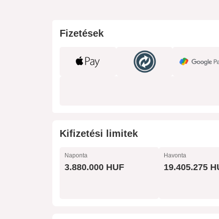
Fizetések
Kifizetési limitek
Naponta
Havonta
3.880.000 HUF
19.405.275 H