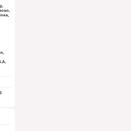
,
g,
acao,
inea,
n,
S.A.
5