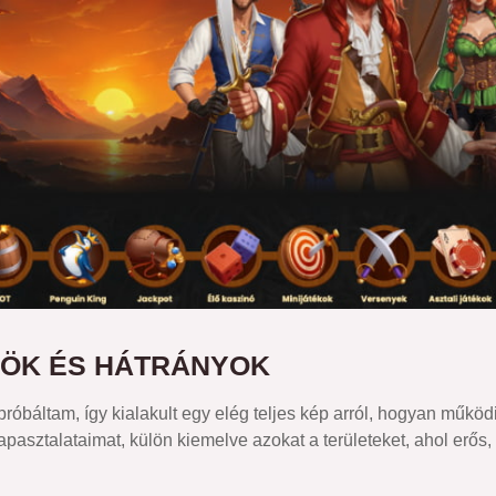
ÖK ÉS HÁTRÁNYOK
róbáltam, így kialakult egy elég teljes kép arról, hogyan működ
asztalataimat, külön kiemelve azokat a területeket, ahol erős, i