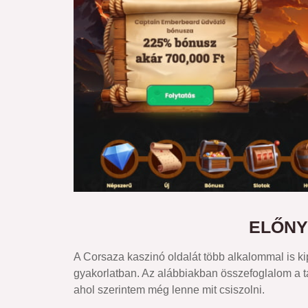
ELŐNY
A Corsaza kaszinó oldalát több alkalommal is kip
gyakorlatban. Az alábbiakban összefoglalom a tap
ahol szerintem még lenne mit csiszolni.