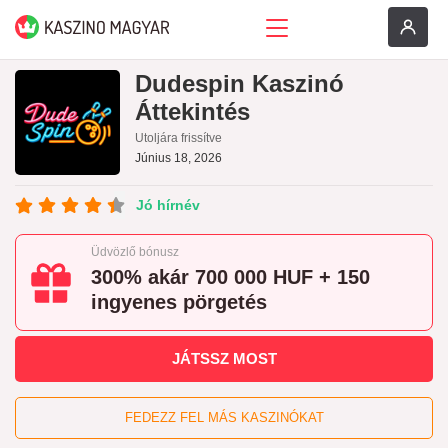
Dudespin Kaszinó
Áttekintés
Utoljára frissítve
Június 18, 2026
Jó hírnév
Üdvözlő bónusz
300% akár 700 000 HUF + 150
ingyenes pörgetés
JÁTSSZ MOST
FEDEZZ FEL MÁS KASZINÓKAT