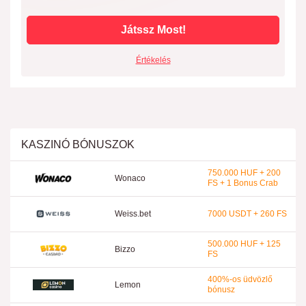
Játssz Most!
Értékelés
KASZINÓ BÓNUSZOK
750.000 HUF + 200
Wonaco
FS + 1 Bonus Crab
7000 USDT + 260 FS
Weiss.bet
500.000 HUF + 125
Bizzo
FS
400%-os üdvözlő
Lemon
bónusz