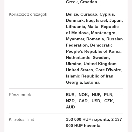
Greek, Croatian
Korlátozott országok
Belize, Curacao, Cyprus,
Denmark, Iraq, Israel, Japan,
Lithuania, Malta, Republic
of Moldova, Montenegro,
Myanmar, Romania, Russian
Federation, Democratic
People's Republic of Korea,
Netherlands, Sweden,
Ukraine, United Kingdom,
United States, Cote D'Ivoire,
Islamic Republic of Iran,
Georgia, Estonia
Pénznemek
EUR
NOK
HUF
PLN
NZD
CAD
USD
CZK
AUD
Kifizetési limit
153 000 HUF naponta, 2 137
000 HUF havonta