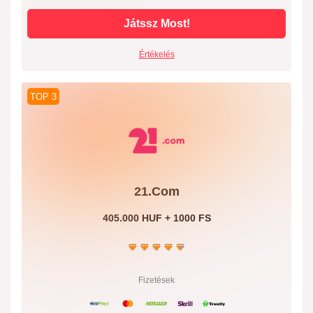
Játssz Most!
Értékelés
TOP 3
21.com
405.000 HUF + 1000 FS
Fizetések