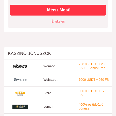
Játssz Most!
Értékelés
KASZINÓ BÓNUSZOK
750.000 HUF + 200
Wonaco
FS + 1 Bonus Crab
7000 USDT + 260 FS
Weiss.bet
500.000 HUF + 125
Bizzo
FS
400%-os üdvözlő
Lemon
bónusz