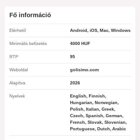
Fő információ
Elérhető
Android, iOS, Mac, Windows
Minimális befizetés
4000 HUF
RTP
95
Weboldal
golisimo.com
Alapítva
2026
Nyelvek
English, Finnish,
Hungarian, Norwegian,
Polish, Italian, Greek,
Czech, Spanish, German,
French, Slovak, Slovenian,
Portuguese, Dutch, Arabic