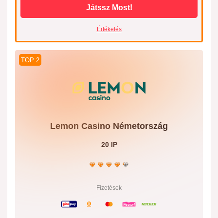
Játssz Most!
Értékelés
TOP 2
Lemon Casino Németország
20 IP
Fizetések