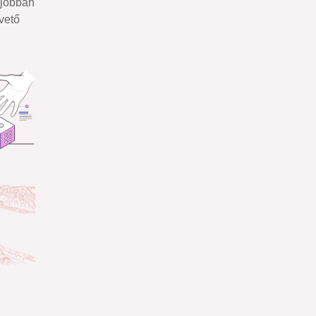
 jobban
vető