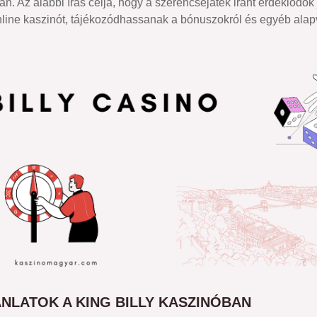
án. Az alábbi írás célja, hogy a szerencsejáték iránt érdeklődők
ine kaszinót, tájékozódhassanak a bónuszokról és egyéb alap
NLATOK A KING BILLY KASZINÓBAN