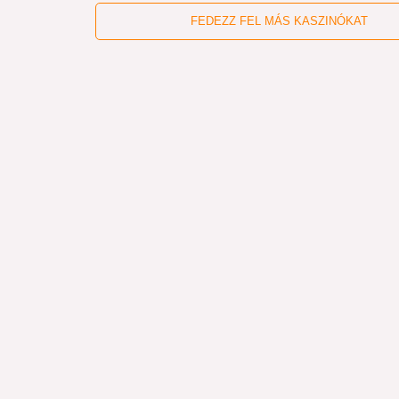
FEDEZZ FEL MÁS KASZINÓKAT