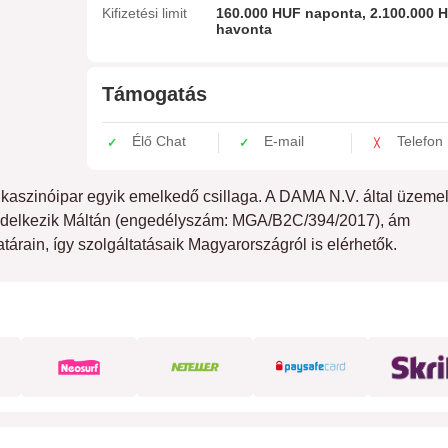
Kifizetési limit
160.000 HUF naponta, 2.100.000 
havonta
Támogatás
Élő Chat
E-mail
Telefon
 kaszinóipar egyik emelkedő csillaga. A DAMA N.V. által üzemelt
rendelkezik Máltán (engedélyszám: MGA/B2C/394/2017), ám
árain, így szolgáltatásaik Magyarországról is elérhetők.