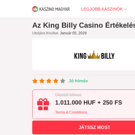
LEGJOBB KASZINÓK
Az King Billy Casino Értékelé
Utoljára frissítve
Január 05, 2026
Jó hírnév
Üdvözlő bónusz
1.011.000 HUF + 250 FS
Terms & Conditions
JÁTSSZ MOST