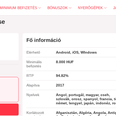
MINIMUM BEFIZETÉS
BÓNUSZOK
NYERŐGÉPEK
J
se
Fő információ
Elérhető
Android, iOS, WIndows
Minimális
8.000 HUF
befizetés
RTP
94.82%
Alapítva
2017
Nyelvek
Angol, portugál, magyar, cseh,
szlovák, orosz, spanyol, francia, t
német, lengyel, japán, indonéz, 
Korlátozott
Afganisztán, Algéria, Angola, Ant