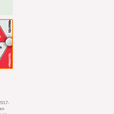
 2017-
yen