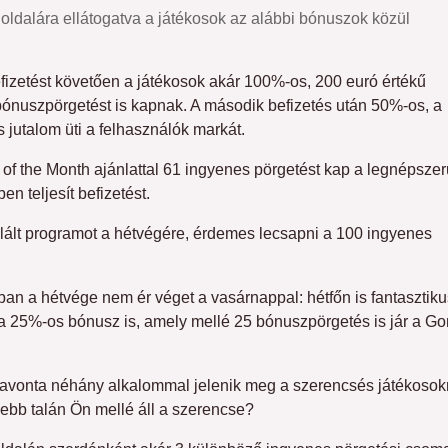
ldalára ellátogatva a játékosok az alábbi bónuszok közül
fizetést követően a játékosok akár 100%-os, 200 euró értékű
ónuszpörgetést is kapnak. A második befizetés után 50%-os, a
jutalom üti a felhasználók markát.
 the Month ajánlattal 61 ingyenes pörgetést kap a legnépsze
n teljesít befizetést.
 programot a hétvégére, érdemes lecsapni a 100 ingyenes
 a hétvége nem ér véget a vasárnappal: hétfőn is fantasztiku
z a 25%-os bónusz is, amely mellé 25 bónuszpörgetés is jár a G
ta néhány alkalommal jelenik meg a szerencsés játékosok
ebb talán Ön mellé áll a szerencse?