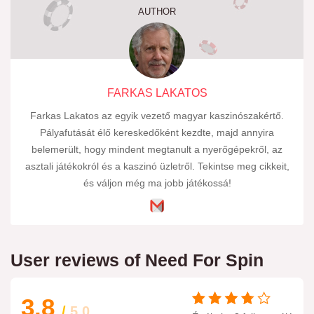
AUTHOR
FARKAS
LAKATOS
Farkas Lakatos az egyik vezető magyar kaszinószakértő.
Pályafutását élő kereskedőként kezdte, majd annyira
belemerült, hogy mindent megtanult a nyerőgépekről, az
asztali játékokról és a kaszinó üzletről. Tekintse meg cikkeit,
és váljon még ma jobb játékossá!
User reviews of Need For Spin
3.8
/
5.0