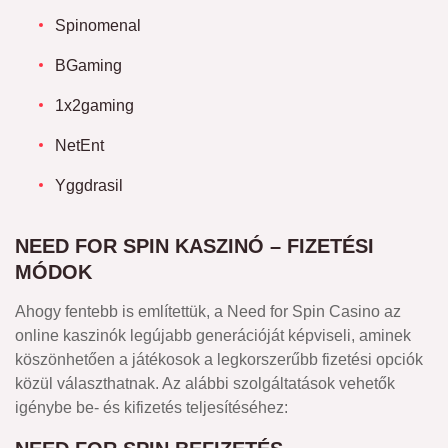
Spinomenal
BGaming
1x2gaming
NetEnt
Yggdrasil
NEED FOR SPIN KASZINÓ – FIZETÉSI
MÓDOK
Ahogy fentebb is említettük, a Need for Spin Casino az
online kaszinók legújabb generációját képviseli, aminek
köszönhetően a játékosok a legkorszerűbb fizetési opciók
közül választhatnak. Az alábbi szolgáltatások vehetők
igénybe be- és kifizetés teljesítéséhez: