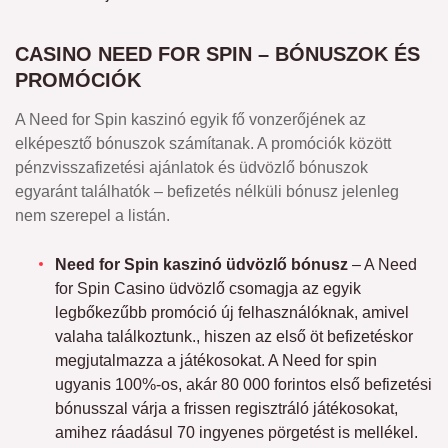
CASINO NEED FOR SPIN – BÓNUSZOK ÉS
PROMÓCIÓK
A Need for Spin kaszinó egyik fő vonzerőjének az
elképesztő bónuszok számítanak. A promóciók között
pénzvisszafizetési ajánlatok és üdvözlő bónuszok
egyaránt találhatók – befizetés nélküli bónusz jelenleg
nem szerepel a listán.
Need for Spin kaszinó üdvözlő bónusz
– A Need
for Spin Casino üdvözlő csomagja az egyik
legbőkezűbb promóció új felhasználóknak, amivel
valaha találkoztunk., hiszen az első öt befizetéskor
megjutalmazza a játékosokat. A Need for spin
ugyanis 100%-os, akár 80 000 forintos első befizetési
bónusszal várja a frissen regisztráló játékosokat,
amihez ráadásul 70 ingyenes pörgetést is mellékel.