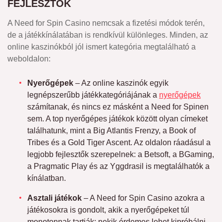
FEJLESZTŐK
A Need for Spin Casino nemcsak a fizetési módok terén,
de a játékkínálatában is rendkívül különleges. Minden, az
online kaszinókból jól ismert kategória megtalálható a
weboldalon:
Nyerőgépek
– Az online kaszinók egyik
legnépszerűbb játékkategóriájának a
nyerőgépek
számítanak, és nincs ez másként a Need for Spinen
sem. A top nyerőgépes játékok között olyan címeket
találhatunk, mint a Big Atlantis Frenzy, a Book of
Tribes és a Gold Tiger Ascent. Az oldalon ráadásul a
legjobb fejlesztők szerepelnek: a Betsoft, a BGaming,
a Pragmatic Play és az Yggdrasil is megtalálhatók a
kínálatban.
Asztali játékok
– A Need for Spin Casino azokra a
játékosokra is gondolt, akik a nyerőgépeket túl
monotonnak tartják: nekik érdemes lehet kipróbálni