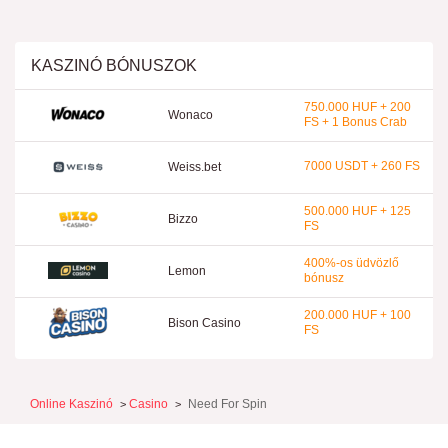
KASZINÓ BÓNUSZOK
750.000 HUF + 200
Wonaco
FS + 1 Bonus Crab
7000 USDT + 260 FS
Weiss.bet
500.000 HUF + 125
Bizzo
FS
400%-os üdvözlő
Lemon
bónusz
200.000 HUF + 100
Bison Casino
FS
Ez a weboldal
Cookies
használ a felhasználói élmény
fokozása érdekében!
Online Kaszinó
Casino
Need For Spin
>
>
JÁTSSZ MOST
600.000 HUF + 250 FS