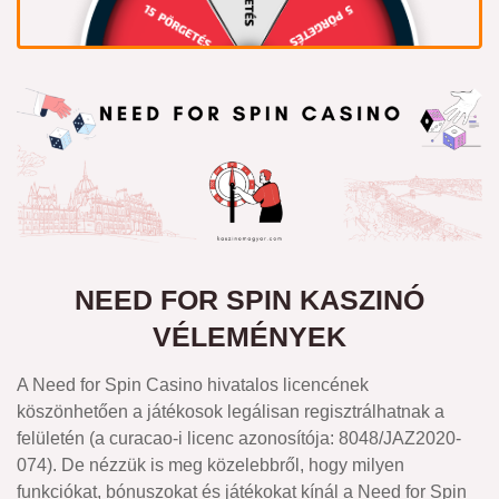
NEED FOR SPIN KASZINÓ
VÉLEMÉNYEK
A Need for Spin Casino hivatalos licencének
köszönhetően a játékosok legálisan regisztrálhatnak a
felületén (a curacao-i licenc azonosítója: 8048/JAZ2020-
074). De nézzük is meg közelebbről, hogy milyen
funkciókat, bónuszokat és játékokat kínál a Need for Spin