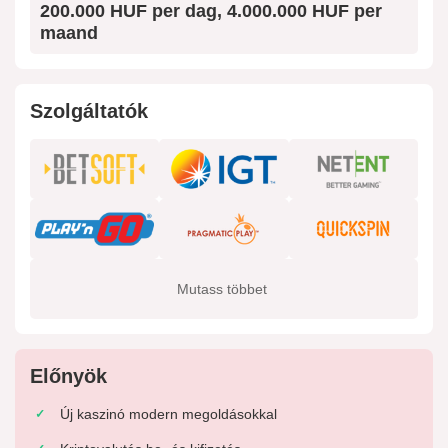
200.000 HUF per dag, 4.000.000 HUF per
maand
Szolgáltatók
Mutass többet
Előnyök
Új kaszinó modern megoldásokkal