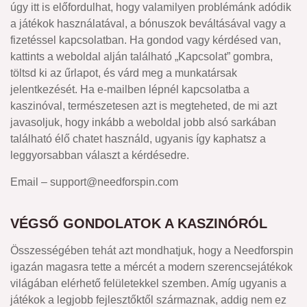
úgy itt is előfordulhat, hogy valamilyen problémánk adódik
a játékok használatával, a bónuszok beváltásával vagy a
fizetéssel kapcsolatban. Ha gondod vagy kérdésed van,
kattints a weboldal alján található „Kapcsolat” gombra,
töltsd ki az űrlapot, és várd meg a munkatársak
jelentkezését. Ha e-mailben lépnél kapcsolatba a
kaszinóval, természetesen azt is megteheted, de mi azt
javasoljuk, hogy inkább a weboldal jobb alsó sarkában
található élő chatet használd, ugyanis így kaphatsz a
leggyorsabban választ a kérdésedre.
Email –
support@needforspin.com
VÉGSŐ GONDOLATOK A KASZINÓRÓL
Összességében tehát azt mondhatjuk, hogy a Needforspin
igazán magasra tette a mércét a modern szerencsejátékok
világában elérhető felületekkel szemben. Amíg ugyanis a
játékok a legjobb fejlesztőktől származnak, addig nem ez