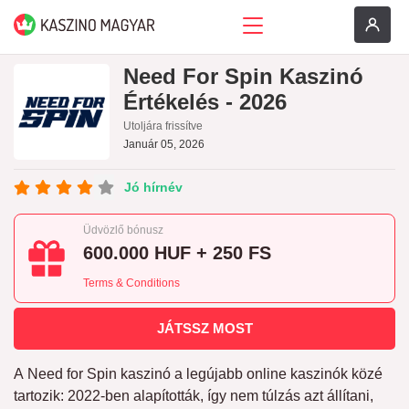
Need For Spin Kaszinó
Értékelés - 2026
Utoljára frissítve
Január 05, 2026
Jó hírnév
Üdvözlő bónusz
600.000 HUF + 250 FS
Terms & Conditions
JÁTSSZ MOST
A Need for Spin kaszinó a legújabb online kaszinók közé
tartozik: 2022-ben alapították, így nem túlzás azt állítani,