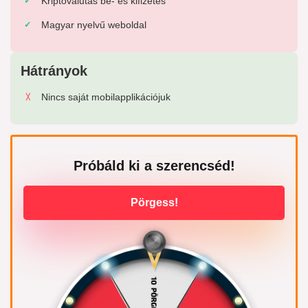
Kriptovalutás be- és kifizetés
Magyar nyelvű weboldal
Hátrányok
Nincs saját mobilapplikációjuk
Próbáld ki a szerencséd!
Pörgess!