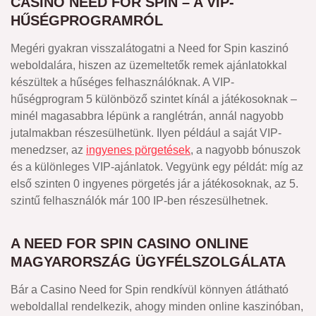
CASINO NEED FOR SPIN – A VIP-
HŰSÉGPROGRAMRÓL
Megéri gyakran visszalátogatni a Need for Spin kaszinó
weboldalára, hiszen az üzemeltetők remek ajánlatokkal
készültek a hűséges felhasználóknak. A VIP-
hűségprogram 5 különböző szintet kínál a játékosoknak –
minél magasabbra lépünk a ranglétrán, annál nagyobb
jutalmakban részesülhetünk. Ilyen például a saját VIP-
menedzser, az
ingyenes pörgetések
, a nagyobb bónuszok
és a különleges VIP-ajánlatok. Vegyünk egy példát: míg az
első szinten 0 ingyenes pörgetés jár a játékosoknak, az 5.
szintű felhasználók már 100 IP-ben részesülhetnek.
A NEED FOR SPIN CASINO ONLINE
MAGYARORSZÁG ÜGYFÉLSZOLGÁLATA
Bár a Casino Need for Spin rendkívül könnyen átlátható
weboldallal rendelkezik, ahogy minden online kaszinóban,