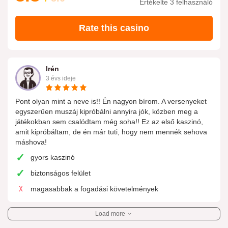
Értékelte 3 felhasználó
Rate this casino
Irén
3 évs ideje
Pont olyan mint a neve is!! Én nagyon bírom. A versenyeket
egyszerűen muszáj kipróbálni annyira jók, közben meg a
játékokban sem csalódtam még soha!! Ez az első kaszinó,
amit kipróbáltam, de én már tuti, hogy nem mennék sehova
máshova!
gyors kaszinó
biztonságos felület
magasabbak a fogadási követelmények
Load more