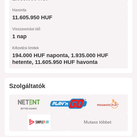
Havonta
11.605.950 HUF
Visszavonási idő
1 nap
Kifizetési limitek
194.000 HUF naponta, 1.935.000 HUF
hetente, 11.605.950 HUF havonta
Szolgáltatók
Mutass többet