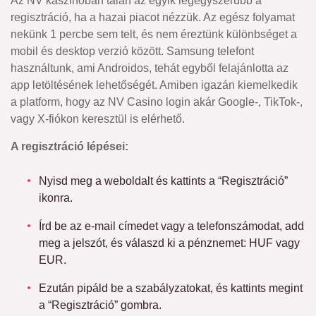
Az NV kaszinóban talán az egyik legegyszerűbb a
regisztráció, ha a hazai piacot nézzük. Az egész folyamat
nekünk 1 percbe sem telt, és nem éreztünk különbséget a
mobil és desktop verzió között. Samsung telefont
használtunk, ami Androidos, tehát egyből felajánlotta az
app letöltésének lehetőségét. Amiben igazán kiemelkedik
a platform, hogy az NV Casino login akár Google-, TikTok-,
vagy X-fiókon keresztül is elérhető.
A regisztráció lépései:
Nyisd meg a weboldalt és kattints a “Regisztráció”
ikonra.
Írd be az e-mail címedet vagy a telefonszámodat, add
meg a jelszót, és válaszd ki a pénznemet: HUF vagy
EUR.
Ezután pipáld be a szabályzatokat, és kattints megint
a “Regisztráció” gombra.