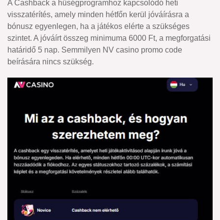
A Cashback a hűségprogramhoz kapcsolódó heti
visszatérítés, amely minden hétfőn kerül jóváírásra a
bónusz egyenlegen, ha a játékos elérte a szükséges
szintet. A jóváírt összeg minimuma 6000 Ft, a megforgatási
határidő 5 nap. Semmilyen NV casino promo code
beírására nincs szükség.