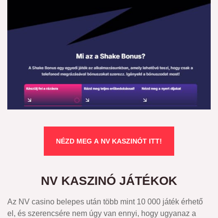
NÉZD MEG A NV KASZINÓT ITT!
NV KASZINÓ JÁTÉKOK
Az NV casino belepes után több mint 10 000 játék érhető
el, és szerencsére nem úgy van ennyi, hogy ugyanaz a