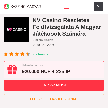
NV Casino Részletes
Felülvizsgálata A Magyar
Játékosok Számára
Utoljára frissítve
Január 27, 2026
Jó hírnév
Üdvözlő bónusz
920.000 HUF + 225 IP
JÁTSSZ MOST
FEDEZZ FEL MÁS KASZINÓKAT