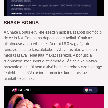
SHAKE BONUS
A Shake Bonus egy kifejezetten mobilra szabott promóció,
de ez is NV Casino no deposit code nélkül. Csak az
alkalmazásában érhető el, Android 8.0 vagy újabb
rendszert futtató készülékeken. Aktiválás után a telefon
megrázásával lehet jutalmakat szerezni. A bónusz a
“Bónuszok” menüpont alatt érhető el, és az alkalmazás
használata nélkül nem aktiválható, cserébe viszont ahogy
fentebb írtuk, NV casino promóciós kód ehhez az
ajánlathoz sem kell.