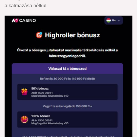
alkalmazása nélkül.