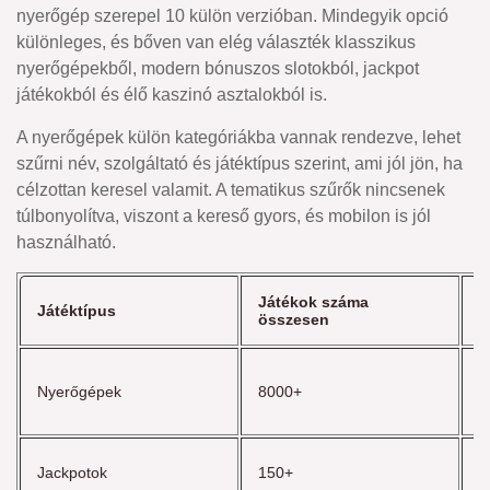
nyerőgép szerepel 10 külön verzióban. Mindegyik opció
különleges, és bőven van elég választék klasszikus
nyerőgépekből, modern bónuszos slotokból, jackpot
játékokból és élő kaszinó asztalokból is.
A nyerőgépek külön kategóriákba vannak rendezve, lehet
szűrni név, szolgáltató és játéktípus szerint, ami jól jön, ha
célzottan keresel valamit. A tematikus szűrők nincsenek
túlbonyolítva, viszont a kereső gyors, és mobilon is jól
használható.
Játékok száma
Játéktípus
N
összesen
S
Nyerőgépek
8000+
H
J
Jackpotok
150+
J