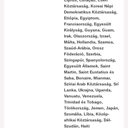
Ciprus, Curaçao, Cseh
Köztársaság, Koreai Népi
Demokratikus Köztársaság,
Etiópia, Egyiptom,
Franciaország, Egyesült
Királyság, Guyana, Guam,
Irak, Olaszország, Izrael,
Málta, Hollandia, Szamoa,
Szaúd-Arábia, Orosz
Föderáció, Szerbia,
Szingapúr, Spanyolország,
Egyesült Államok, Saint
Martin, Saint Eustatius és
Saba, Bonaire, Mianmar,
Szíriai Arab Köztársaság, Srí
Lanka, Ukrajna, Uganda,
Vanuatu, Venezuela,
Trinidad és Tobago,
Törökország, Jemen, Japán,
Szomália, Líbia, Közép-
afrikai Köztársaság, Dél-
Szudán, Haiti