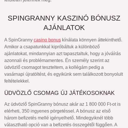
SPINGRANNY KASZINÓ BÓNUSZ
AJÁNLATOK
A
SpinGranny
casino bonus
kínálata könnyen áttekinthető.
Amikor a csapatunkkal kipróbáltuk a különböző
ajánlatokat, mindannyian azt tapasztaltuk, hogy a jóváírás
azonnali és problémamentes. Én személy szerint az
üdvözlő csomagot teszteltem, a kollégám pedig a
vasárnapi újratöltést, és egyikünk sem találkozott bonyolult
feltételekkel.
ÜDVÖZLŐ CSOMAG ÚJ JÁTÉKOSOKNAK
Az üdvözlő
SpinGranny bónusz
akár az 1 800 000 Ft-ot is
elérheti, 350 ingyenes pörgetéssel. A bónusz az első
három befizetés mellé igényelhető. Mindegyiknél több
választható opció van a befizetés összegétől függően. A