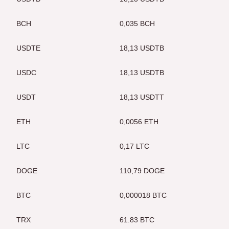
BCH
0,035 BCH
2
USDTE
18,13 USDTB
2
USDC
18,13 USDTB
2
USDT
18,13 USDTT
2
ETH
0,0056 ETH
2
LTC
0,17 LTC
2
DOGE
110,79 DOGE
2
BTC
0,000018 BTC
2
TRX
61.83 BTC
2