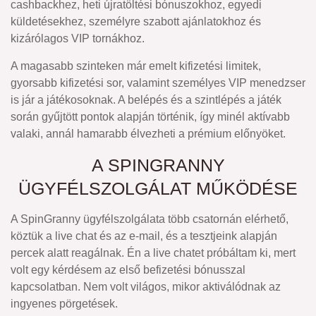
cashbackhez, heti újratöltési bónuszokhoz, egyedi
küldetésekhez, személyre szabott ajánlatokhoz és
kizárólagos VIP tornákhoz.
A magasabb szinteken már emelt kifizetési limitek,
gyorsabb kifizetési sor, valamint személyes VIP menedzser
is jár a játékosoknak. A belépés és a szintlépés a játék
során gyűjtött pontok alapján történik, így minél aktívabb
valaki, annál hamarabb élvezheti a prémium előnyöket.
A
SPINGRANNY
ÜGYFÉLSZOLGÁLAT
MŰKÖDÉSE
A SpinGranny ügyfélszolgálata több csatornán elérhető,
köztük a live chat és az e-mail, és a tesztjeink alapján
Ez a weboldal
Cookies
használ a felhasználói élmény
percek alatt reagálnak. Én a live chatet próbáltam ki, mert
fokozása érdekében!
volt egy kérdésem az első befizetési bónusszal
kapcsolatban. Nem volt világos, mikor aktiválódnak az
JÁTSSZ MOST
195.000 HUF + 350 IP
ingyenes pörgetések.