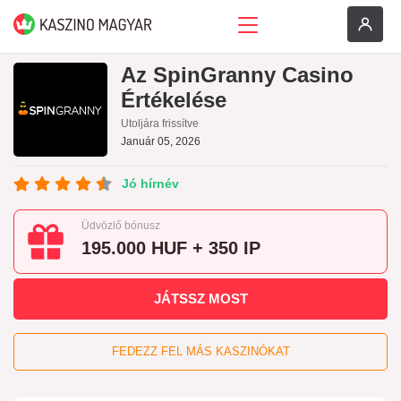
Az SpinGranny Casino
Értékelése
Utoljára frissítve
Január 05, 2026
Jó hírnév
Üdvözlő bónusz
195.000 HUF + 350 IP
JÁTSSZ MOST
FEDEZZ FEL MÁS KASZINÓKAT