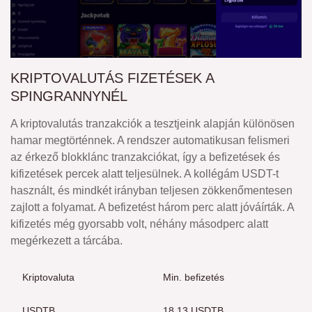
KRIPTOVALUTÁS FIZETÉSEK A
SPINGRANNYNÉL
A kriptovalutás tranzakciók a tesztjeink alapján különösen
hamar megtörténnek. A rendszer automatikusan felismeri
az érkező blokklánc tranzakciókat, így a befizetések és
kifizetések percek alatt teljesülnek. A kollégám USDT-t
használt, és mindkét irányban teljesen zökkenőmentesen
zajlott a folyamat. A befizetést három perc alatt jóváírták. A
kifizetés még gyorsabb volt, néhány másodperc alatt
megérkezett a tárcába.
Kriptovaluta
Min. befizetés
Mi
USDTB
18,13 USDTB
2