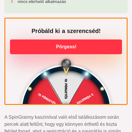
nincs elérhető alkalmazás
Próbáld ki a szerencséd!
Pörgess!
A
SpinGranny
kaszinóval való első találkozásom során
percek alatt feltűnt, hogy egy könnyen érthető és tiszta
felület fo͏gad, ahol a͏ regisztráció é͏s a͏ ͏navigál͏ás is simán