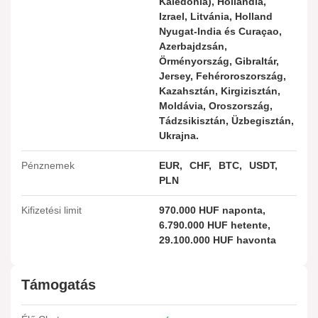
Kaledónia), Hollandia,
Izrael, Litvánia, Holland
Nyugat-India és Curaçao,
Azerbajdzsán,
Örményország, Gibraltár,
Jersey, Fehéroroszország,
Kazahsztán, Kirgizisztán,
Moldávia, Oroszország,
Tádzsikisztán, Üzbegisztán,
Ukrajna.
Pénznemek
EUR
CHF
BTC
USDT
PLN
Kifizetési limit
970.000 HUF naponta,
6.790.000 HUF hetente,
29.100.000 HUF havonta
Támogatás