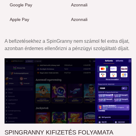
Google Pay
Azonnali
6
Apple Pay
Azonnali
6
A befizetésekhez a SpinGranny nem számol fel extra díjat,
azonban érdemes ellenőrizni a pénzügyi szolgáltató díjait.
SPINGRANNY KIFIZETÉS
FOLYAMATA