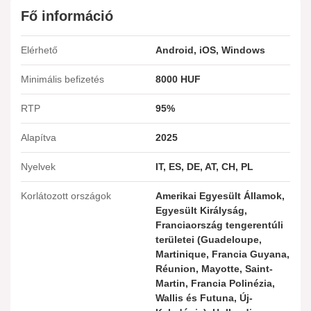
Fő információ
Elérhető
Android, iOS, Windows
Minimális befizetés
8000 HUF
RTP
95%
Alapítva
2025
Nyelvek
IT, ES, DE, AT, CH, PL
Korlátozott országok
Amerikai Egyesült Államok,
Egyesült Királyság,
Franciaország tengerentúli
területei (Guadeloupe,
Martinique, Francia Guyana,
Réunion, Mayotte, Saint-
Martin, Francia Polinézia,
Wallis és Futuna, Új-