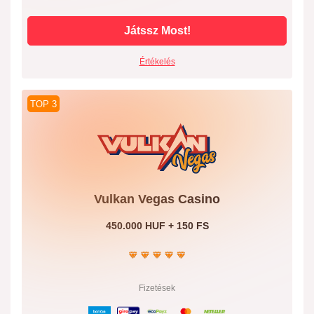
Játssz Most!
Értékelés
TOP 3
Vulkan Vegas Casino
450.000 HUF + 150 FS
Fizetések