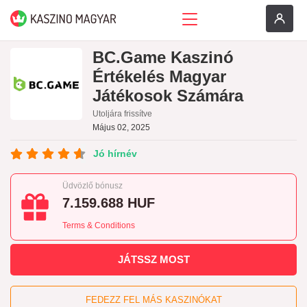
BC.game Kaszinó
Értékelés Magyar
Játékosok Számára
Utoljára frissítve
Május 02, 2025
Jó hírnév
Üdvözlő bónusz
7.159.688 HUF
Terms & Conditions
JÁTSSZ MOST
FEDEZZ FEL MÁS KASZINÓKAT