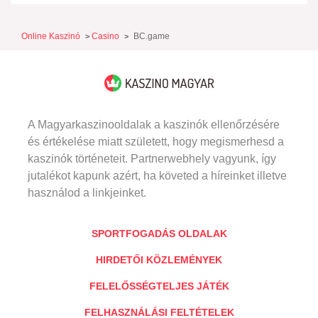
Online Kaszinó
Casino
BC.game
>
>
A Magyarkaszinooldalak a kaszinók ellenőrzésére
és értékelése miatt született, hogy megismerhesd a
kaszinók történeteit. Partnerwebhely vagyunk, így
jutalékot kapunk azért, ha követed a híreinket illetve
használod a linkjeinket.
SPORTFOGADÁS OLDALAK
HIRDETŐI KÖZLEMÉNYEK
FELELŐSSÉGTELJES JÁTÉK
FELHASZNÁLÁSI FELTÉTELEK