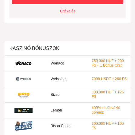
Értékelés
KASZINÓ BÓNUSZOK
750.000 HUF + 200
Wonaco
FS + 1 Bonus Crab
7000 USDT + 260 FS
Weiss.bet
500.000 HUF + 125
Bizzo
FS
400%-os üdvözlő
Lemon
bónusz
200.000 HUF + 100
Bison Casino
FS