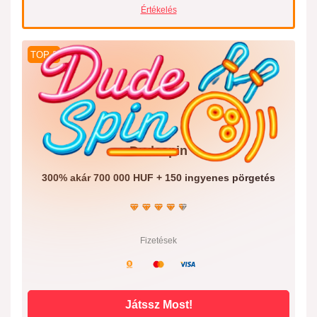
Értékelés
TOP 2
Dudespin
300% akár 700 000 HUF + 150 ingyenes pörgetés
Fizetések
Játssz Most!