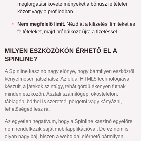
megforgatási követelményeket a bónusz feltételei
között vagy a profilodban.
Nem megfelelő limit.
Nézd át a kifizetési limiteket és
feltételeket, majd próbálkozz újra a fizetéssel.
MILYEN ESZKÖZÖKÖN ÉRHETŐ EL A
SPINLINE?
A Spinline kaszinó nagy előnye, hogy bármilyen eszközről
kényelmesen játszhatsz. Az oldal HTML5 technológiával
készült, a játékok szintúgy, tehát gördülékenyen futnak
minden eszközön. Asztali számítógép, okostelefon,
táblagép, bárhol is szeretnél pörgetni vagy kártyázni,
lehetőséged lesz rá.
Az egyetlen negatívum, hogy a Spinline kaszinó egyelőre
nem rendelkezik saját mobilapplikációval. De ez nem is
olyan nagy baj, hiszen a weboldal elérhető bármilyen