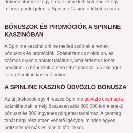
dokumentumokat egy e-mail-címre kell küldeni, ez egy
mínusz pontot jelent a Spinline Casino értékelés során.
BÓNUSZOK ÉS PROMÓCIÓK A SPINLINE
KASZINÓBAN
A Spinline kaszinó online mellett szólnak a remek
bónuszok és promóciók. Szétnéztünk az oldalon, és
számos olyan ajánlatot találtunk, amit érdemes lehet
beváltani. A bónuszokra nem lehet panasz, 5/5 csillagot
kap a Spinline kaszinó online.
A SPINLINE KASZINÓ ÜDVÖZLŐ BÓNUSZA
Az új játékosok egy 4 részes Spinline
üdvözlő csomagra
számíthatnak, amely összesen akár 800 000 forint értékű
bónuszt és 800 ingyenes pörgetést tartalmaz. A csomag
tehát négy részletben vehető igénybe, minden egyes
befizetésnél más és más feltételekkel.