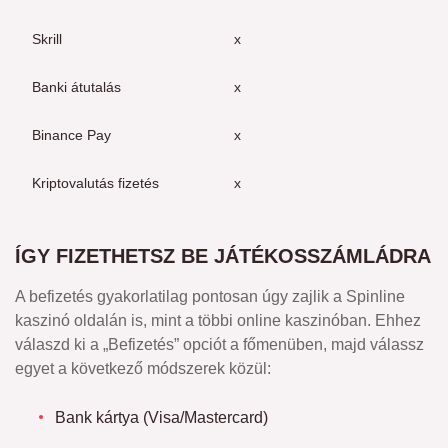
Skrill
x
x
Banki átutalás
x
x
Binance Pay
x
–
Kriptovalutás fizetés
x
x
ÍGY FIZETHETSZ BE JÁTÉKOSSZÁMLÁDRA
A befizetés gyakorlatilag pontosan úgy zajlik a Spinline
kaszinó oldalán is, mint a többi online kaszinóban. Ehhez
válaszd ki a „Befizetés” opciót a főmenüben, majd válassz
egyet a következő módszerek közül:
Bank kártya (Visa/Mastercard)