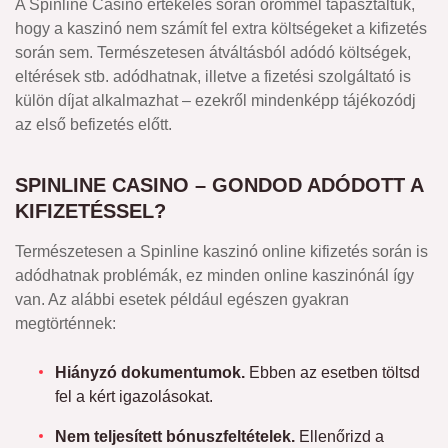
A Spinline Casino értékelés során örömmel tapasztaltuk,
hogy a kaszinó nem számít fel extra költségeket a kifizetés
során sem. Természetesen átváltásból adódó költségek,
eltérések stb. adódhatnak, illetve a fizetési szolgáltató is
külön díjat alkalmazhat – ezekről mindenképp tájékozódj
az első befizetés előtt.
SPINLINE CASINO – GONDOD ADÓDOTT A
KIFIZETÉSSEL?
Természetesen a Spinline kaszinó online kifizetés során is
adódhatnak problémák, ez minden online kaszinónál így
van. Az alábbi esetek például egészen gyakran
megtörténnek:
Hiányzó dokumentumok.
Ebben az esetben töltsd
fel a kért igazolásokat.
Nem teljesített bónuszfeltételek.
Ellenőrizd a