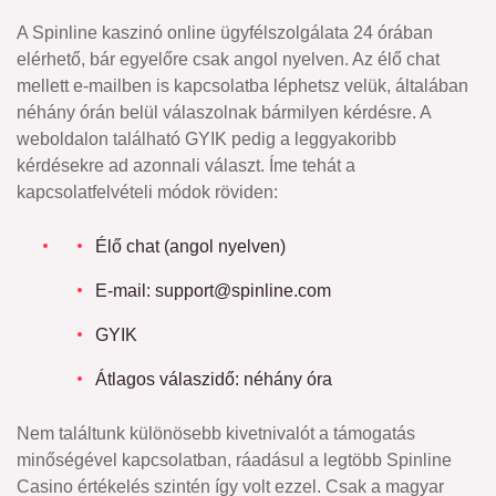
A Spinline kaszinó online ügyfélszolgálata 24 órában
elérhető, bár egyelőre csak angol nyelven. Az élő chat
mellett e-mailben is kapcsolatba léphetsz velük, általában
néhány órán belül válaszolnak bármilyen kérdésre. A
weboldalon található GYIK pedig a leggyakoribb
kérdésekre ad azonnali választ. Íme tehát a
kapcsolatfelvételi módok röviden:
Élő chat (angol nyelven)
E-mail:
support@spinline.com
GYIK
Átlagos válaszidő: néhány óra
Nem találtunk különösebb kivetnivalót a támogatás
minőségével kapcsolatban, ráadásul a legtöbb Spinline
Casino értékelés szintén így volt ezzel. Csak a magyar