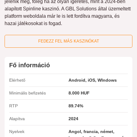
jelenik meg, főleg ha az olyan ígéretes, mint a 2024-ben
alapított Spinline kaszinó. A GBL Solutions által üzemeltett
platform weboldala már le is lett fordítva magyarra, és
hazai játékosokat is fogad.
FEDEZZ FEL MÁS KASZINÓKAT
Fő információ
Elérhető
Android, iOS, WIndows
Minimális befizetés
8.000 HUF
RTP
89.74%
Alapítva
2024
Nyelvek
Angol, francia, német,