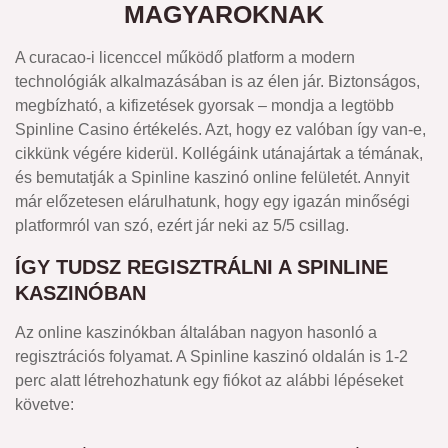
MAGYAROKNAK
A curacao-i licenccel működő platform a modern
technológiák alkalmazásában is az élen jár. Biztonságos,
megbízható, a kifizetések gyorsak – mondja a legtöbb
Spinline Casino értékelés. Azt, hogy ez valóban így van-e,
cikkünk végére kiderül. Kollégáink utánajártak a témának,
és bemutatják a Spinline kaszinó online felületét. Annyit
már előzetesen elárulhatunk, hogy egy igazán minőségi
platformról van szó, ezért jár neki az 5/5 csillag.
ÍGY TUDSZ REGISZTRÁLNI A SPINLINE
KASZINÓBAN
Az online kaszinókban általában nagyon hasonló a
regisztrációs folyamat. A Spinline kaszinó oldalán is 1-2
perc alatt létrehozhatunk egy fiókot az alábbi lépéseket
követve: