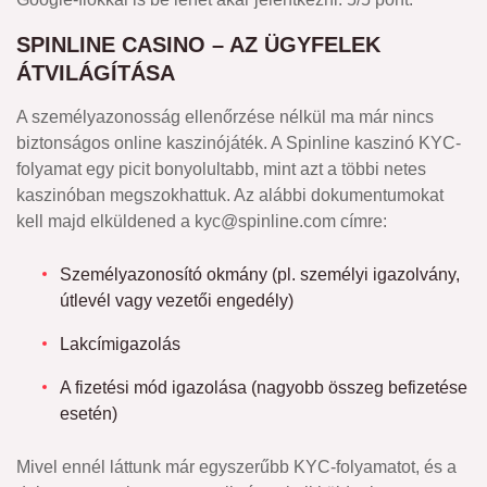
SPINLINE CASINO – AZ ÜGYFELEK
ÁTVILÁGÍTÁSA
A személyazonosság ellenőrzése nélkül ma már nincs
biztonságos online kaszinójáték. A Spinline kaszinó KYC-
folyamat egy picit bonyolultabb, mint azt a többi netes
kaszinóban megszokhattuk. Az alábbi dokumentumokat
kell majd elküldened a
kyc@spinline.com
címre:
Személyazonosító okmány (pl. személyi igazolvány,
útlevél vagy vezetői engedély)
Lakcímigazolás
A fizetési mód igazolása (nagyobb összeg befizetése
esetén)
Mivel ennél láttunk már egyszerűbb KYC-folyamatot, és a