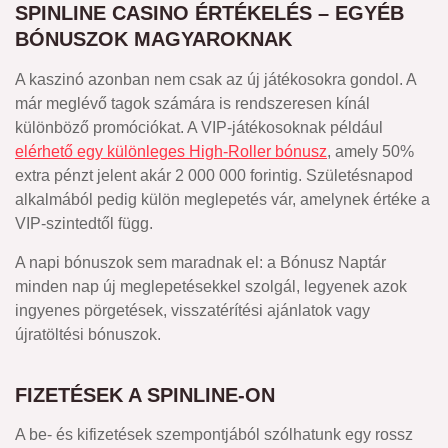
SPINLINE CASINO ÉRTÉKELÉS – EGYÉB
BÓNUSZOK MAGYAROKNAK
A kaszinó azonban nem csak az új játékosokra gondol. A
már meglévő tagok számára is rendszeresen kínál
különböző promóciókat. A VIP-játékosoknak például
elérhető egy különleges High-Roller bónusz
, amely 50%
extra pénzt jelent akár 2 000 000 forintig. Születésnapod
alkalmából pedig külön meglepetés vár, amelynek értéke a
VIP-szintedtől függ.
A napi bónuszok sem maradnak el: a Bónusz Naptár
minden nap új meglepetésekkel szolgál, legyenek azok
ingyenes pörgetések, visszatérítési ajánlatok vagy
újratöltési bónuszok.
FIZETÉSEK A SPINLINE-ON
A be- és kifizetések szempontjából szólhatunk egy rossz