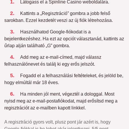
Látogass el a Spinline Casino weboldalára.
Kattints a „Regisztráció” gombra a jobb felső
sarokban. Ezzel kezdetét veszi az új fiók létrehozása.
Használhatod Google-fiókodat is a
bejelentkezéshez. Ha ezt az opciót választanád, kattints az
űrlap alján található „G” gombra.
Add meg az e-mail-címed, majd válassz
felhasználónevet és találj ki egy erős jelszót.
Fogadd el a felhasználási feltételeket, és jelöld be,
hogy elmúltál már 18 éves.
Ha minden jól ment, végeztél a dologgal. Most
nyisd meg az e-mail-postafiókodat, majd erősítsd meg a
regisztrációt az e-mailben kapott linkkel.
A regisztráció gyors volt, plusz pont jár azért is, hogy
Google-fiókkal is be lehet akár jelentkezni. 5/5 pont.