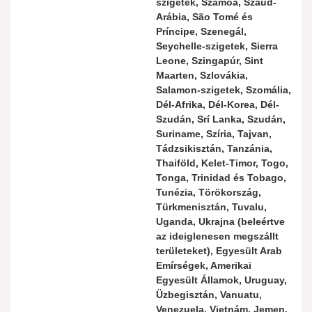
szigetek, Szamoa, Szaúd-
Arábia, São Tomé és
Príncipe, Szenegál,
Seychelle-szigetek, Sierra
Leone, Szingapúr, Sint
Maarten, Szlovákia,
Salamon-szigetek, Szomália,
Dél-Afrika, Dél-Korea, Dél-
Szudán, Srí Lanka, Szudán,
Suriname, Szíria, Tajvan,
Tádzsikisztán, Tanzánia,
Thaiföld, Kelet-Timor, Togo,
Tonga, Trinidad és Tobago,
Tunézia, Törökország,
Türkmenisztán, Tuvalu,
Uganda, Ukrajna (beleértve
az ideiglenesen megszállt
területeket), Egyesült Arab
Emírségek, Amerikai
Egyesült Államok, Uruguay,
Üzbegisztán, Vanuatu,
Venezuela, Vietnám, Jemen,