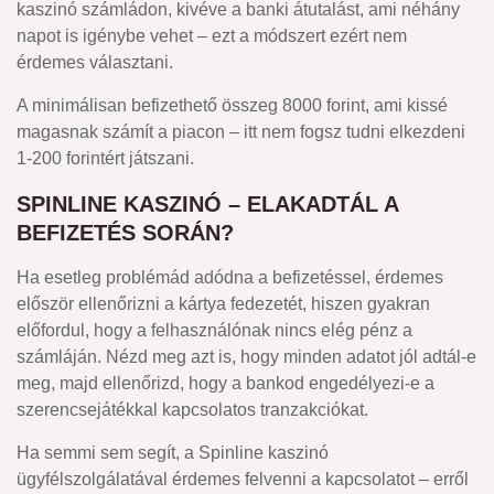
kaszinó számládon, kivéve a banki átutalást, ami néhány
napot is igénybe vehet – ezt a módszert ezért nem
érdemes választani.
A minimálisan befizethető összeg 8000 forint, ami kissé
magasnak számít a piacon – itt nem fogsz tudni elkezdeni
1-200 forintért játszani.
SPINLINE KASZINÓ – ELAKADTÁL A
BEFIZETÉS SORÁN?
Ha esetleg problémád adódna a befizetéssel, érdemes
először ellenőrizni a kártya fedezetét, hiszen gyakran
előfordul, hogy a felhasználónak nincs elég pénz a
számláján. Nézd meg azt is, hogy minden adatot jól adtál-e
meg, majd ellenőrizd, hogy a bankod engedélyezi-e a
szerencsejátékkal kapcsolatos tranzakciókat.
Ha semmi sem segít, a Spinline kaszinó
ügyfélszolgálatával érdemes felvenni a kapcsolatot – erről