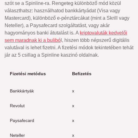
szót se a Spinline-ra. Rengeteg különböző mód közül
választhatsz: használhatod bankkártyádat (Visa vagy
Mastercard), különböző e-pénztárcákat (mint a Skrill vagy
Neteller), a Paysafecard szolgáltatást, vagy akár
hagyományos banki átutalást is. A
kriptovaluták kedvelői
sem maradnak ki a bulibó
l, hiszen több népszerű digitális
valutával is lehet fizetni. A fizetési módok tekintetében tehát
jár az 5 csillag a Spinline kaszinó oldalnak.
Fizetési metódus
Befizetés
K
Bankkártyák
x
–
Revolut
x
–
Paysafecard
x
x
Neteller
x
x