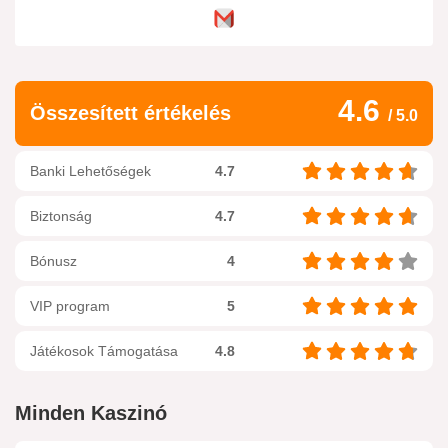
4.6
Összesített értékelés
/ 5.0
Banki Lehetőségek
4.7
Biztonság
4.7
Bónusz
4
VIP program
5
Ez a weboldal
Cookies
használ a felhasználói élmény
Játékosok Támogatása
4.8
fokozása érdekében!
Minden Kaszinó
JÁTSSZ MOST
320.000 HUF + 200 FS