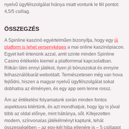
nyelvű ügyfélszolgálat hiánya miatt vontunk le fél pontot:
4,5/5 csillag.
ÖSSZEGZÉS
A Spinline kaszinó egyértelműen bizonyítja, hogy egy
új
platform is lehet versenyképes
a mai online kaszinópiacon.
Egyet kell értenünk azzal, amit szinte minden Spinline
Casino értékelés kiemel a platformmal kapcsolatban.
Ritkán látni ennyi játékot, ilyen jó bónuszokat és ennyire
felhasználóbarát weboldalt. Természetesen még van hova
fejlődni, hiszen a magyar nyelvű ügyfélszolgálat sokat
dobhatna az élményen, és egy app sem lenne rossz.
Ám az értékelési folyamatunk során minden fontos
aspektusra kitértünk, és azt mondhatjuk, hogy így is jóval
több az oldal előnye, mint hátránya, sőt. Kifejezetten
modern, színvonalas játékélményt kaptunk, tehát
összességében – az egy-két hiba ellenére is – 5 csillagot