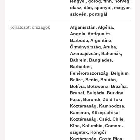
lengyel, görög, finn, norvég,
olasz, dán, spanyol, magyar,
szlovén, portugál
Korlátozott országok
Afganisztán, Algéria,
Angola, Antigua és
Barbuda, Argentína,
Örményország, Aruba,
Azerbajdzsán, Bahamák,
Bahrein, Banglades,
Barbados,
Fehéroroszország, Belgium,
Belize, Benin, Bhután,
Bolívia, Botswana, Brazília,
Brunei, Bulgária, Burkina
Faso, Burundi, Zöld-foki
Köztársaság, Kambodzsa,
Kamerun, Közép-afrikai
Köztársaság, Csád, Chile,
Kína, Kolumbia, Comore-
szigetek, Kongói
Köztársaság, Costa Rica,