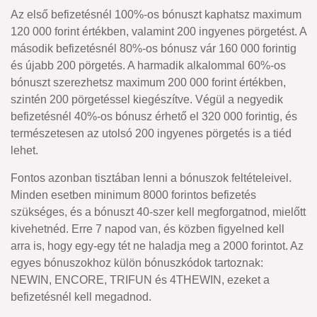
Az első befizetésnél 100%-os bónuszt kaphatsz maximum
120 000 forint értékben, valamint 200 ingyenes pörgetést. A
második befizetésnél 80%-os bónusz vár 160 000 forintig
és újabb 200 pörgetés. A harmadik alkalommal 60%-os
bónuszt szerezhetsz maximum 200 000 forint értékben,
szintén 200 pörgetéssel kiegészítve. Végül a negyedik
befizetésnél 40%-os bónusz érhető el 320 000 forintig, és
természetesen az utolsó 200 ingyenes pörgetés is a tiéd
lehet.
Fontos azonban tisztában lenni a bónuszok feltételeivel.
Minden esetben minimum 8000 forintos befizetés
szükséges, és a bónuszt 40-szer kell megforgatnod, mielőtt
kivehetnéd. Erre 7 napod van, és közben figyelned kell
arra is, hogy egy-egy tét ne haladja meg a 2000 forintot. Az
egyes bónuszokhoz külön bónuszkódok tartoznak:
NEWIN, ENCORE, TRIFUN és 4THEWIN, ezeket a
befizetésnél kell megadnod.