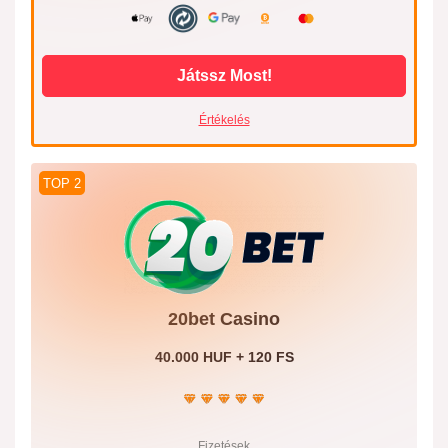
Játssz Most!
Értékelés
TOP 2
20bet Casino
40.000 HUF + 120 FS
Fizetések