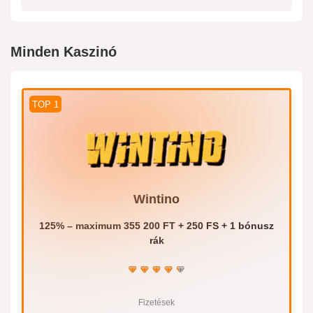
Minden Kaszinó
TOP 1
Wintino
125% – maximum 355 200 FT + 250 FS + 1 bónusz
rák
Fizetések