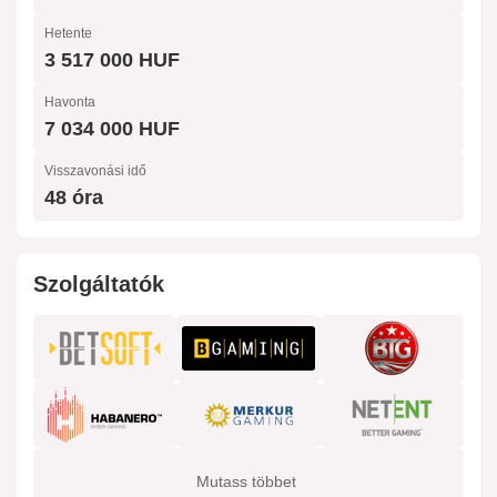
Hetente
3 517 000 HUF
Havonta
7 034 000 HUF
Visszavonási idő
48 óra
Szolgáltatók
Mutass többet