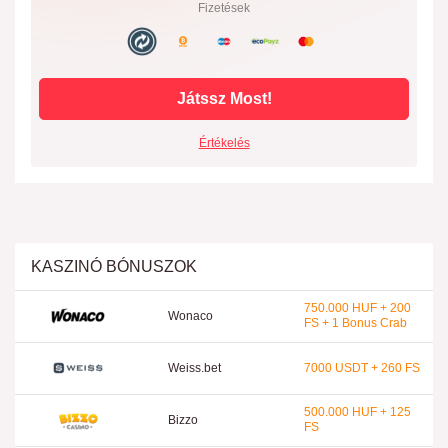
Fizetések
Játssz Most!
Értékelés
KASZINÓ BÓNUSZOK
750.000 HUF + 200
Wonaco
FS + 1 Bonus Crab
7000 USDT + 260 FS
Weiss.bet
500.000 HUF + 125
Bizzo
FS