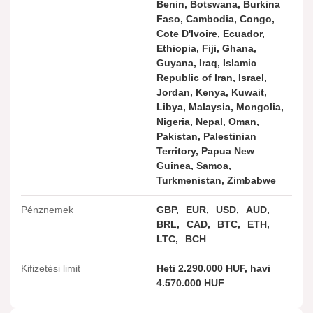
Benin, Botswana, Burkina
Faso, Cambodia, Congo,
Cote D'Ivoire, Ecuador,
Ethiopia, Fiji, Ghana,
Guyana, Iraq, Islamic
Republic of Iran, Israel,
Jordan, Kenya, Kuwait,
Libya, Malaysia, Mongolia,
Nigeria, Nepal, Oman,
Pakistan, Palestinian
Territory, Papua New
Guinea, Samoa,
Turkmenistan, Zimbabwe
Pénznemek
GBP
EUR
USD
AUD
BRL
CAD
BTC
ETH
LTC
BCH
Kifizetési limit
Heti 2.290.000 HUF, havi
4.570.000 HUF