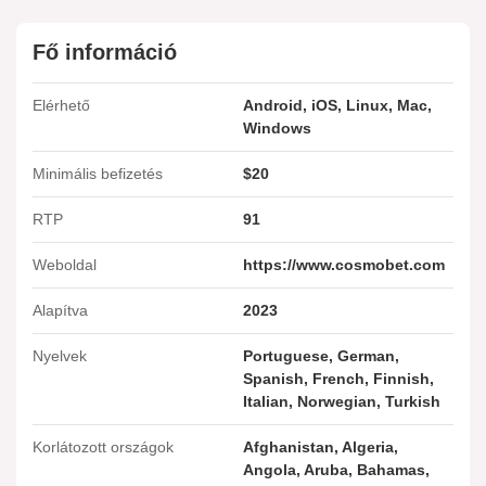
Fő információ
Elérhető
Android, iOS, Linux, Mac,
Windows
Minimális befizetés
$20
RTP
91
Weboldal
https://www.cosmobet.com
Alapítva
2023
Nyelvek
Portuguese, German,
Spanish, French, Finnish,
Italian, Norwegian, Turkish
Korlátozott országok
Afghanistan, Algeria,
Angola, Aruba, Bahamas,