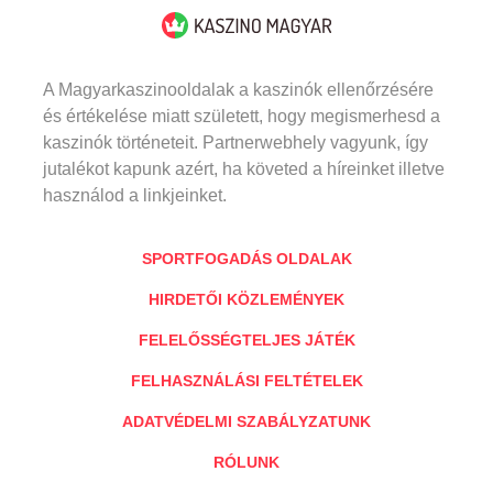
A Magyarkaszinooldalak a kaszinók ellenőrzésére
és értékelése miatt született, hogy megismerhesd a
kaszinók történeteit. Partnerwebhely vagyunk, így
jutalékot kapunk azért, ha követed a híreinket illetve
használod a linkjeinket.
SPORTFOGADÁS OLDALAK
HIRDETŐI KÖZLEMÉNYEK
FELELŐSSÉGTELJES JÁTÉK
FELHASZNÁLÁSI FELTÉTELEK
ADATVÉDELMI SZABÁLYZATUNK
RÓLUNK