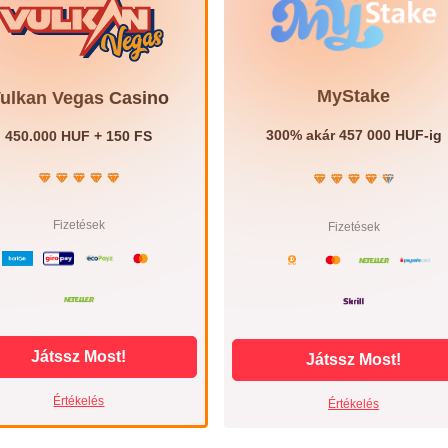
MyStake
ulkan Vegas Casino
300% akár 457 000 HUF-ig
450.000 HUF + 150 FS
Fizetések
Fizetések
Játssz Most!
Játssz Most!
Értékelés
Értékelés