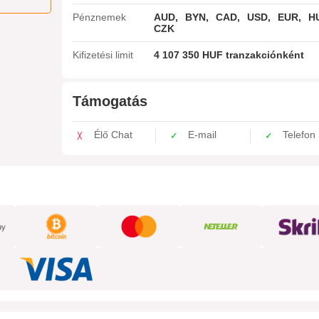
Pénznemek
AUD
BYN
CAD
USD
EUR
H
CZK
Kifizetési limit
4 107 350 HUF tranzakciónként
Támogatás
Élő Chat
E-mail
Telefon