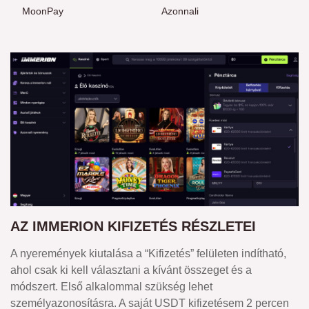
MoonPay
Azonnali
2
AZ IMMERION KIFIZETÉS RÉSZLETEI
A nyeremények kiutalása a “Kifizetés” felületen indítható,
ahol csak ki kell választani a kívánt összeget és a
módszert. Első alkalommal szükség lehet
személyazonosításra. A saját USDT kifizetésem 2 percen