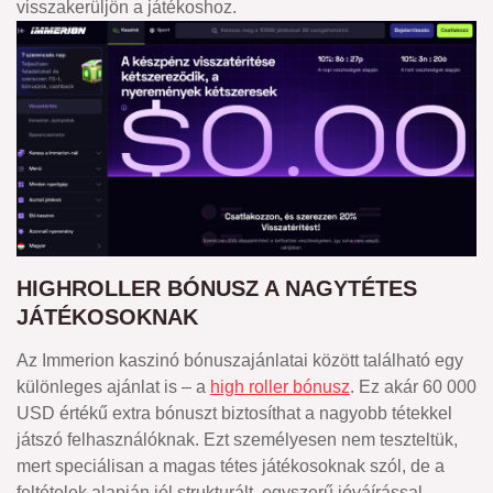
visszakerüljön a játékoshoz.
HIGHROLLER BÓNUSZ A NAGYTÉTES
JÁTÉKOSOKNAK
Az Immerion kaszinó bónuszajánlatai között található egy
különleges ajánlat is – a
high roller bónusz
. Ez akár 60 000
USD értékű extra bónuszt biztosíthat a nagyobb tétekkel
játszó felhasználóknak. Ezt személyesen nem teszteltük,
mert speciálisan a magas tétes játékosoknak szól, de a
feltételek alapján jól strukturált, egyszerű jóváírással