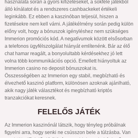
használata során a gyors kifizetéseket, a sokféle játékból
álló kínálatot és a rendszeres cashbackeket értékeli
leginkább. Ez ebben a kaszinóban teljesül, hiszen a
fizetésekre nem kell várni. A játékélmény során pedig külön
előny volt, hogy a bónuszok igényléshez nem szükséges
Immerion promóciós kód. A negatívumok között elsősorban
a telefonos ügyfélszolgálat hiányát említenénk. Bár az élő
chat hamar reagált, a bonyolultabb kérdésekhez jó lett
volna több kommunikációs opció. Emellett hiányoltuk az
Immerion casino no deposit bónuszokat is.
Összességében az Immerion egy stabil, megbízható és
élvezhető kaszinó platform, különösen azoknak ajánlható,
akik nagy játék választékot és megbízható kriptós
tranzakciókat keresnek.
Ez a weboldal
Cookies
használ a felhasználói élmény
FELELŐS JÁTÉK
fokozása érdekében!
Az Immerion kaszinónál látszik, hogy tényleg próbálnak
JÁTSSZ MOST
1.600.000 HUF + 250 IP
figyelni arra, hogy senki ne csússzon bele a túlzásba. Van