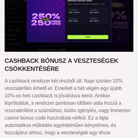
CASHBACK BÓNUSZ A VESZTESÉGEK
CSÖKKENTÉSÉRE
A cashback rendszer két részből áll. Napi szinten 10%
visszatérítés érhető el. Emellett a hét végén egy újabb
10%-os heti cashback is jóváírásra kerül. Amikor
kipróbáltuk, a rendszer pontosan időben adta hozzá a
visszatérítést a számlához, külön igénylés, vagy Immerion
casino bonus code használata nélkül. Ez a fajta
automatikus működés egyértelműen kényelmes, és
hozzájárul ahhoz, hogy a veszteségek egy része