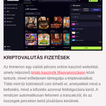
KRIPTOVALUTÁS FIZETÉSEK
Az Immerion egy valódi pénzes online kaszinó weboldal,
amely népszerű
kripto kaszinók Magyarországon
közé
tartozik, mivel erőteljesen támogatja a kriptovalutákat.
Több mint tíz különböző coin érhető el, amelyekkel mind a
befizetés, mind a kifizetés azonnal feldolgozásra kerül. A
rendszer automatikusan felismeri a tranzakciót, és az
összegek perceken belül jóváírásra kerülnek.