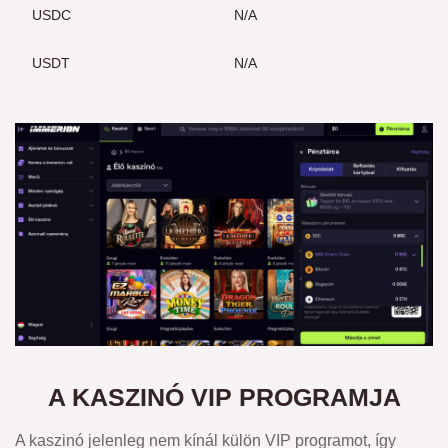
USDC
N/A
2
USDT
N/A
2
A KASZINÓ VIP PROGRAMJA
A kaszinó jelenleg nem kínál külön VIP programot, így