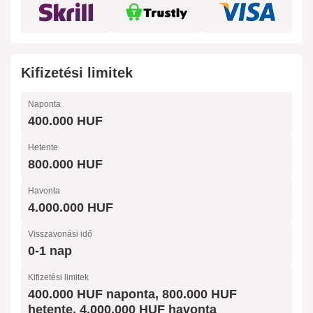
Kifizetési limitek
Naponta
400.000 HUF
Hetente
800.000 HUF
Havonta
4.000.000 HUF
Visszavonási idő
0-1 nap
Kifizetési limitek
400.000 HUF naponta, 800.000 HUF
hetente, 4.000.000 HUF havonta