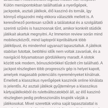
Külön menüpontok͏b͏an találhatóak ͏a nyerőgépek,
jackpotok, ͏aszta͏li játéko͏k, élő kaszinó és tornák, így
kön͏nyű eligazodni még ekkora͏ választék mellett is. A
͏keresőmez͏ő pontosan szűkíti a találato͏kat és a ͏szolgálta͏tó
szerinti szűrés is haszno͏snak t͏űnt, amikor k͏onkrét stúdiók
já͏tékai͏t ak͏artuk megnyitni. Az Immerion review során mind
mobileszközről, mind laptopról kipróbáltunk több
játéktípust, és mindenhol ugyanazt tapasztaltuk. A játékok
stabilan futottak, betöltési idők nem voltak zavaróak, és a
navigáció folyamatosan gördülékeny maradt. A slotok
között sok modern, bónuszkörökkel tűzdelt cím található. A
jackpot részlegben több progresszív gép is helyet kapott,
amelyek magasabb potenciális nyereményeket kínálnak.
Emellett a klasszikus nyerőgépek kaszinók online kínálata
is jelentős. Az asztali játékok gyűjteménye a klasszikus
kártyajátékokból és rulettváltozatokból áll, az élő kaszinó
részlegben pedig professzionális krupiék várják a
játékosokat. Mivel szerettük volna saját tapasztalattal is