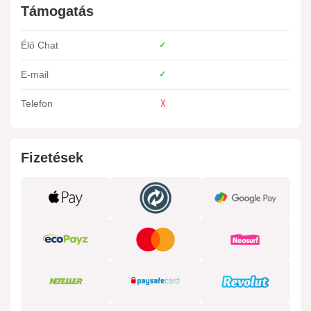
Támogatás
Élő Chat
E-mail
Telefon
Fizetések