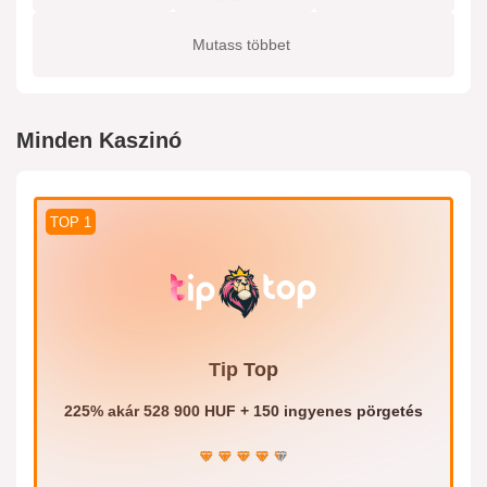
Mutass többet
Minden Kaszinó
TOP 1
Tip Top
225% akár 528 900 HUF + 150 ingyenes pörgetés