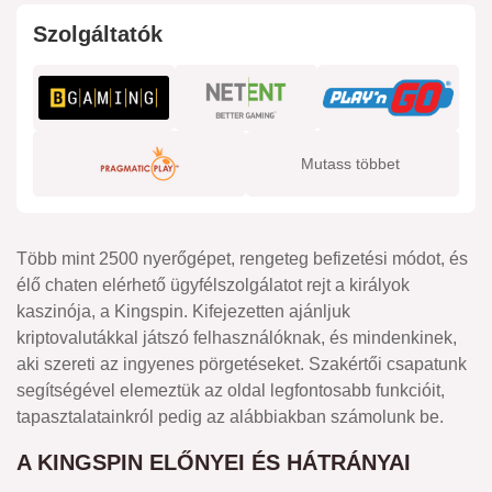
Szolgáltatók
Mutass többet
Több mint 2500 nyerőgépet, rengeteg befizetési módot, és
élő chaten elérhető ügyfélszolgálatot rejt a királyok
kaszinója, a Kingspin. Kifejezetten ajánljuk
kriptovalutákkal játszó felhasználóknak, és mindenkinek,
aki szereti az ingyenes pörgetéseket. Szakértői csapatunk
segítségével elemeztük az oldal legfontosabb funkcióit,
tapasztalatainkról pedig az alábbiakban számolunk be.
A KINGSPIN ELŐNYEI ÉS HÁTRÁNYAI