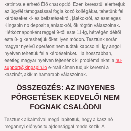
kattintva elérhető Élő chat opció. Ezen keresztül elérhetjük
az ügyfél támogatással foglalkozó kollégákat, tehetünk fel
kérdéseket ki- és befizetésekről, játékokról, az esetleges
Kingspin no deposit ajánlatokról, ők rögtön válaszolnak.
Hétköznaponként reggel 9-től este 11-ig, hétvégén déltől
este 8-ig kereshetjük őket ilyen módon. Tesztünk során
magyar nyelvű operátort nem tudtak kapcsolni, így angol
nyelven tehettük fel a kérdéseinket. Ha hosszabban,
esetleg magyar nyelven fejtenénk ki problémáinkat, a
hu-
support@kingspin.io
e-mail címen tudjuk keresni a
kaszinót, akik mihamarabb válaszolnak.
ÖSSZEGZÉS: AZ INGYENES
PÖRGETÉSEK KEDVELŐI NEM
Ez a weboldal
Cookies
használ a felhasználói élmény
FOGNAK CSALÓDNI
fokozása érdekében!
Tesztünk alkalmával megállapítottuk, hogy a kaszinó
JÁTSSZ MOST
40.000 HUF + 50 IP
megannyi előnyös tulajdonsággal rendelkezik. A