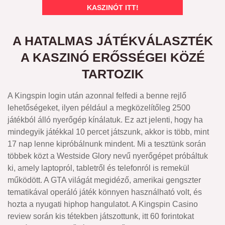
KASZINÓT ITT!
A HATALMAS JÁTÉKVÁLASZTÉK
A KASZINÓ ERŐSSÉGEI KÖZÉ
TARTOZIK
A Kingspin login után azonnal felfedi a benne rejlő
lehetőségeket, ilyen például a megközelítőleg 2500
játékból álló nyerőgép kínálatuk. Ez azt jelenti, hogy ha
mindegyik játékkal 10 percet játszunk, akkor is több, mint
17 nap lenne kipróbálnunk mindent. Mi a tesztünk során
többek közt a Westside Glory nevű nyerőgépet próbáltuk
ki, amely laptopról, tabletről és telefonról is remekül
működött. A GTA világát megidéző, amerikai gengszter
tematikával operáló játék könnyen használható volt, és
hozta a nyugati hiphop hangulatot. A Kingspin Casino
review során kis tétekben játszottunk, itt 60 forintokat