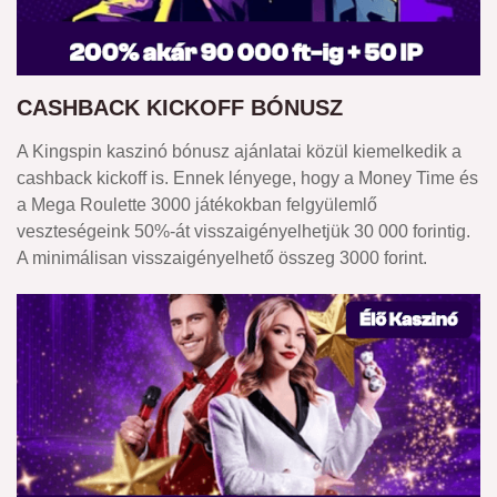
CASHBACK KICKOFF BÓNUSZ
A Kingspin kaszinó bónusz ajánlatai közül kiemelkedik a
cashback kickoff is. Ennek lényege, hogy a Money Time és
a Mega Roulette 3000 játékokban felgyülemlő
veszteségeink 50%-át visszaigényelhetjük 30 000 forintig.
A minimálisan visszaigényelhető összeg 3000 forint.