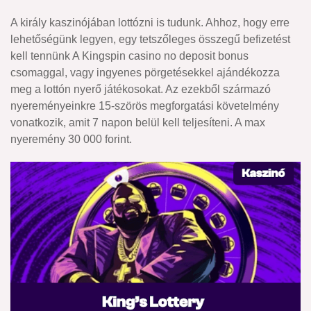
A király kaszinójában lottózni is tudunk. Ahhoz, hogy erre
lehetőségünk legyen, egy tetszőleges összegű befizetést
kell tennünk A Kingspin casino no deposit bonus
csomaggal, vagy ingyenes pörgetésekkel ajándékozza
meg a lottón nyerő játékosokat. Az ezekből származó
nyereményeinkre 15-szörös megforgatási követelmény
vonatkozik, amit 7 napon belül kell teljesíteni. A max
nyeremény 30 000 forint.