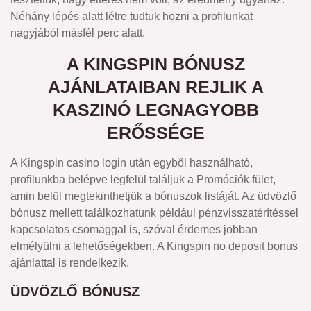
Néhány lépés alatt létre tudtuk hozni a profilunkat
nagyjából másfél perc alatt.
A KINGSPIN BÓNUSZ
AJÁNLATAIBAN REJLIK A
KASZINÓ LEGNAGYOBB
ERŐSSÉGE
A Kingspin casino login után egyből használható,
profilunkba belépve legfelül találjuk a Promóciók fület,
amin belül megtekinthetjük a bónuszok listáját. Az üdvözlő
bónusz mellett találkozhatunk például pénzvisszatérítéssel
kapcsolatos csomaggal is, szóval érdemes jobban
elmélyülni a lehetőségekben. A Kingspin no deposit bonus
ajánlattal is rendelkezik.
ÜDVÖZLŐ BÓNUSZ