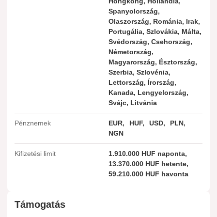
Hongkong, Hollandia,
Spanyolország,
Olaszország, Románia, Irak,
Portugália, Szlovákia, Málta,
Svédország, Csehország,
Németország,
Magyarország, Észtország,
Szerbia, Szlovénia,
Lettország, Írország,
Kanada, Lengyelország,
Svájc, Litvánia
Pénznemek
EUR
HUF
USD
PLN
NGN
Kifizetési limit
1.910.000 HUF naponta,
13.370.000 HUF hetente,
59.210.000 HUF havonta
Támogatás