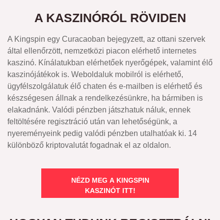
A KASZINÓRÓL RÖVIDEN
A Kingspin egy Curacaoban bejegyzett, az ottani szervek
által ellenőrzött, nemzetközi piacon elérhető internetes
kaszinó. Kínálatukban elérhetőek nyerőgépek, valamint élő
kaszinójátékok is. Weboldaluk mobilról is elérhető,
ügyfélszolgálatuk élő chaten és e-mailben is elérhető és
készségesen állnak a rendelkezésünkre, ha bármiben is
elakadnánk. Valódi pénzben játszhatuk náluk, ennek
feltöltésére regisztráció után van lehetőségünk, a
nyereményeink pedig valódi pénzben utalhatóak ki. 14
különböző kriptovalutát fogadnak el az oldalon.
NÉZD MEG A KINGSPIN
KASZINÓT ITT!