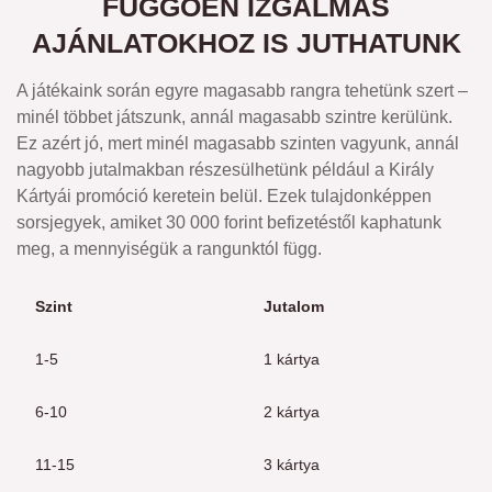
FÜGGŐEN IZGALMAS
AJÁNLATOKHOZ IS JUTHATUNK
A játékaink során egyre magasabb rangra tehetünk szert –
minél többet játszunk, annál magasabb szintre kerülünk.
Ez azért jó, mert minél magasabb szinten vagyunk, annál
nagyobb jutalmakban részesülhetünk például a Király
Kártyái promóció keretein belül. Ezek tulajdonképpen
sorsjegyek, amiket 30 000 forint befizetéstől kaphatunk
meg, a mennyiségük a rangunktól függ.
Szint
Jutalom
1-5
1 kártya
6-10
2 kártya
11-15
3 kártya