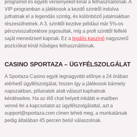
programot és egyéb versenyeket kínál a felhasználóinak. A
VIP-programban a játékosok a kezdő szintről indulva
juthatnak el a legendás szintig, és különböző jutalmakban
részesülhetnek. A 3. szinttől kezdve például már 5%-os
pénzvisszafizetésre jogosultak, míg a profi szinttől felfelé
saját menedzsert kapnak. Ez a
legális kaszinó
nagyszerű
pozíciókat kínál hűséges felhasználóinak.
CASINO SPORTAZA – ÜGYFÉLSZOLGÁLAT
A Sportaza Casino egyik legnagyobb előnye a 24 órában
elérhető ügyfélszolgálat, hiszen így a játékosok bármely
napszakban, pillanatok alatt választ kaphatnak
kérdéseikre. Ha az élő chat helyett inkább e-mailben
venné fel a kapcsolatot az ügyfélszolgálattal, azt a
support@sportaza.com
címen teheti meg, a munkatársak
pedig általában 45 percen belül válaszolnak.