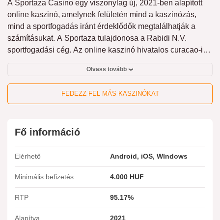
A Sportaza Casino egy viszonylag új, 2021-ben alapított
online kaszinó, amelynek felületén mind a kaszinózás,
mind a sportfogadás iránt érdeklődők megtalálhatják a
számításukat. A Sportaza tulajdonosa a Rabidi N.V.
sportfogadási cég. Az online kaszinó hivatalos curacao-i
engedéllyel rendelkezik (engedélyszám: 8048/JAZ2021-
Olvass tovább
001), így a magyar felhasználók is nyugodtan
regisztrálhatnak a felületen, a törvényesség miatt nem kell
FEDEZZ FEL MÁS KASZINÓKAT
aggódniuk.
Fő információ
Elérhető
Android, iOS, WIndows
Minimális befizetés
4.000 HUF
RTP
95.17%
Alapítva
2021