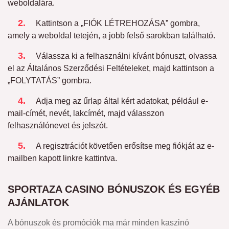
weboldalára.
Kattintson a „FIÓK LÉTREHOZÁSA” gombra,
amely a weboldal tetején, a jobb felső sarokban található.
Válassza ki a felhasználni kívánt bónuszt, olvassa
el az Általános Szerződési Feltételeket, majd kattintson a
„FOLYTATÁS” gombra.
Adja meg az űrlap által kért adatokat, például e-
mail-címét, nevét, lakcímét, majd válasszon
felhasználónevet és jelszót.
A regisztrációt követően erősítse meg fiókját az e-
mailben kapott linkre kattintva.
SPORTAZA CASINO BÓNUSZOK ÉS EGYÉB
AJÁNLATOK
A bónuszok és promóciók ma már minden kaszinó