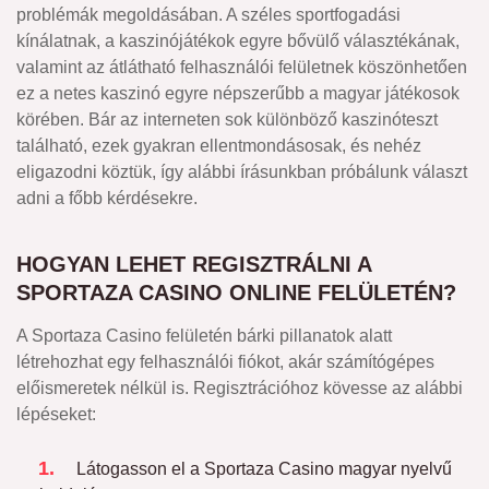
problémák megoldásában. A széles sportfogadási
kínálatnak, a kaszinójátékok egyre bővülő választékának,
valamint az átlátható felhasználói felületnek köszönhetően
ez a netes kaszinó egyre népszerűbb a magyar játékosok
körében. Bár az interneten sok különböző kaszinóteszt
található, ezek gyakran ellentmondásosak, és nehéz
eligazodni köztük, így alábbi írásunkban próbálunk választ
adni a főbb kérdésekre.
HOGYAN LEHET REGISZTRÁLNI A
SPORTAZA CASINO ONLINE FELÜLETÉN?
A Sportaza Casino felületén bárki pillanatok alatt
létrehozhat egy felhasználói fiókot, akár számítógépes
előismeretek nélkül is. Regisztrációhoz kövesse az alábbi
lépéseket:
Látogasson el a Sportaza Casino magyar nyelvű