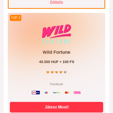
Értékelés
TOP 2
Wild Fortune
40.500 HUF + 100 FS
Fizetések
Játssz Most!