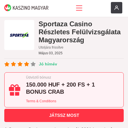
Sportaza Casino
Részletes Felülvizsgálata
Magyarország
Utoljára frissítve
Május 03, 2025
Jó hírnév
Üdvözlő bónusz
150.000 HUF + 200 FS + 1
BONUS CRAB
Terms & Conditions
JÁTSSZ MOST