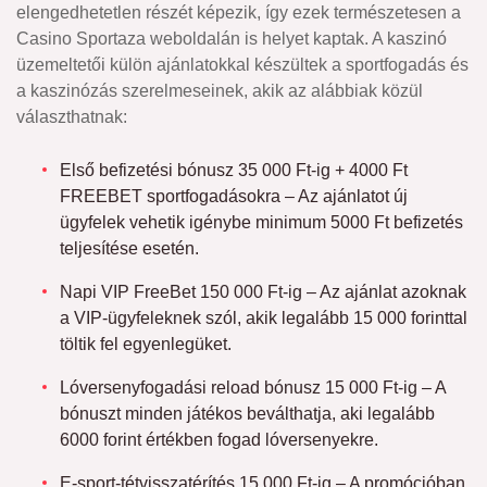
elengedhetetlen részét képezik, így ezek természetesen a
Casino Sportaza weboldalán is helyet kaptak. A kaszinó
üzemeltetői külön ajánlatokkal készültek a sportfogadás és
a kaszinózás szerelmeseinek, akik az alábbiak közül
választhatnak:
Első befizetési bónusz 35 000 Ft-ig + 4000 Ft
FREEBET sportfogadásokra – Az ajánlatot új
ügyfelek vehetik igénybe minimum 5000 Ft befizetés
teljesítése esetén.
Napi VIP FreeBet 150 000 Ft-ig – Az ajánlat azoknak
a VIP-ügyfeleknek szól, akik legalább 15 000 forinttal
töltik fel egyenlegüket.
Lóversenyfogadási reload bónusz 15 000 Ft-ig – A
bónuszt minden játékos beválthatja, aki legalább
6000 forint értékben fogad lóversenyekre.
E-sport-tétvisszatérítés 15 000 Ft-ig – A promócióban