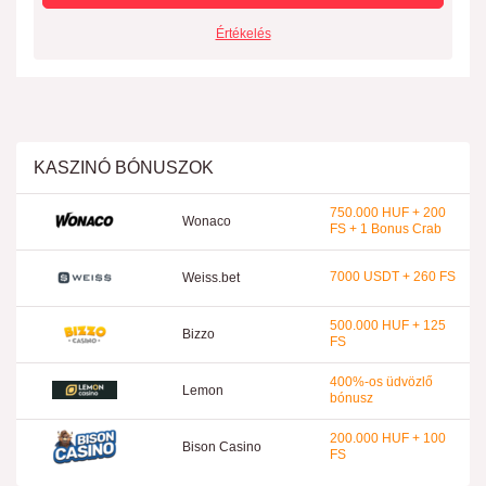
Értékelés
KASZINÓ BÓNUSZOK
750.000 HUF + 200
Wonaco
FS + 1 Bonus Crab
7000 USDT + 260 FS
Weiss.bet
500.000 HUF + 125
Bizzo
FS
400%-os üdvözlő
Lemon
bónusz
200.000 HUF + 100
Bison Casino
FS