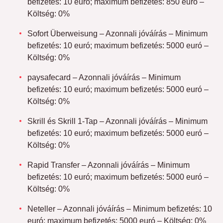
befizetés: 10 euró; maximum befizetés: 850 euró –
Költség: 0%
Sofort Überweisung – Azonnali jóváírás – Minimum
befizetés: 10 euró; maximum befizetés: 5000 euró –
Költség: 0%
paysafecard – Azonnali jóváírás – Minimum
befizetés: 10 euró; maximum befizetés: 5000 euró –
Költség: 0%
Skrill és Skrill 1-Tap – Azonnali jóváírás – Minimum
befizetés: 10 euró; maximum befizetés: 5000 euró –
Költség: 0%
Rapid Transfer – Azonnali jóváírás – Minimum
befizetés: 10 euró; maximum befizetés: 5000 euró –
Költség: 0%
Neteller – Azonnali jóváírás – Minimum befizetés: 10
euró; maximum befizetés: 5000 euró – Költség: 0%