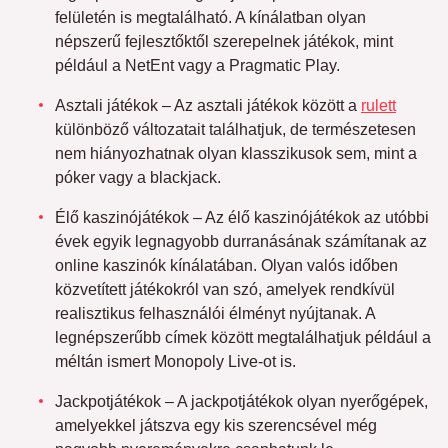
felületén is megtalálható. A kínálatban olyan
népszerű fejlesztőktől szerepelnek játékok, mint
például a NetEnt vagy a Pragmatic Play.
Asztali játékok – Az asztali játékok között a
rulett
különböző változatait találhatjuk, de természetesen
nem hiányozhatnak olyan klasszikusok sem, mint a
póker vagy a blackjack.
Élő kaszinójátékok – Az élő kaszinójátékok az utóbbi
évek egyik legnagyobb durranásának számítanak az
online kaszinók kínálatában. Olyan valós időben
közvetített játékokról van szó, amelyek rendkívül
realisztikus felhasználói élményt nyújtanak. A
legnépszerűbb címek között megtalálhatjuk például a
méltán ismert Monopoly Live-ot is.
Jackpotjátékok – A jackpotjátékok olyan nyerőgépek,
amelyekkel játszva egy kis szerencsével még