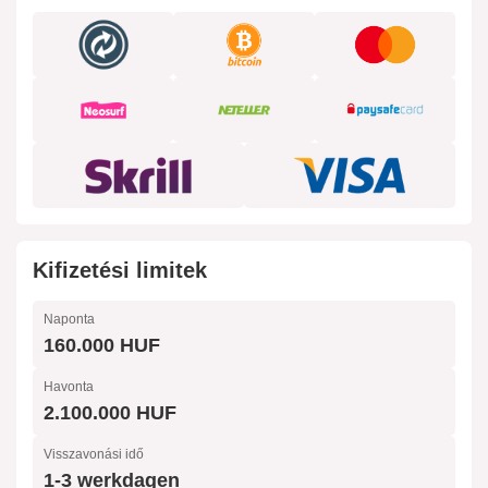
Kifizetési limitek
Naponta
160.000 HUF
Havonta
2.100.000 HUF
Visszavonási idő
1-3 werkdagen