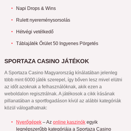
Napi Drops & Wins
Rulett nyereménysorsolás
Hétvégi vetélkedő
Táblajáték Őrület 50 Ingyenes Pörgetés
SPORTAZA CASINO JÁTÉKOK
A Sportaza Casino Magyarország kínálatában jelenleg
több mint 6000 játék szerepel, így bőven lesz mivel elütni
az időt azoknak a felhasználóknak, akik ezen a
weboldalon regisztrálnak. A játékosok a cikk írásának
pillanatában a sportfogadáson kívül az alábbi kategóriák
közül válogathatnak:
Nyerőgépek
– Az
online kaszinók
egyik
legnépszerűbb kategóriája a Sportaza Casino