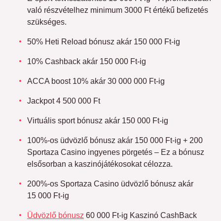
való részvételhez minimum 3000 Ft értékű befizetés
szükséges.
50% Heti Reload bónusz akár 150 000 Ft-ig
10% Cashback akár 150 000 Ft-ig
ACCA boost 10% akár 30 000 000 Ft-ig
Jackpot 4 500 000 Ft
Virtuális sport bónusz akár 150 000 Ft-ig
100%-os üdvözlő bónusz akár 150 000 Ft-ig + 200
Sportaza Casino ingyenes pörgetés – Ez a bónusz
elsősorban a kaszinójátékosokat célozza.
200%-os Sportaza Casino üdvözlő bónusz akár
15 000 Ft-ig
Üdvözlő bónusz
60 000 Ft-ig Kaszinó CashBack