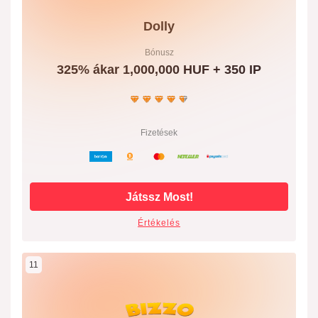
Dolly
Bónusz
325% ákar 1,000,000 HUF + 350 IP
Fizetések
Játssz Most!
Értékelés
11