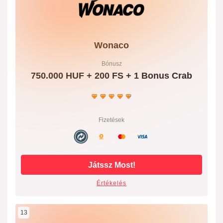
Wonaco
Bónusz
750.000 HUF + 200 FS + 1 Bonus Crab
Fizetések
Játssz Most!
Értékelés
13