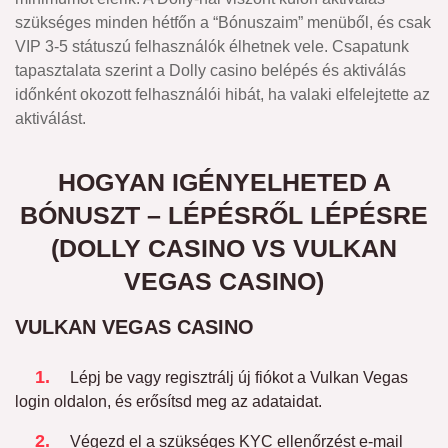
szükséges minden hétfőn a “Bónuszaim” menüből, és csak
VIP 3-5 státuszú felhasználók élhetnek vele. Csapatunk
tapasztalata szerint a Dolly casino belépés és aktiválás
időnként okozott felhasználói hibát, ha valaki elfelejtette az
aktiválást.
HOGYAN IGÉNYELHETED A
BÓNUSZT – LÉPÉSRŐL LÉPÉSRE
(DOLLY CASINO VS VULKAN
VEGAS CASINO)
VULKAN VEGAS CASINO
Lépj be vagy regisztrálj új fiókot a Vulkan Vegas
login oldalon, és erősítsd meg az adataidat.
Végezd el a szükséges KYC ellenőrzést e-mail