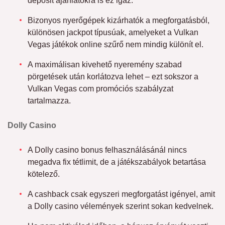
deposit ajánlatokra is ez igaz.
Bizonyos nyerőgépek kizárhatók a megforgatásból,
különösen jackpot típusúak, amelyeket a Vulkan
Vegas játékok online szűrő nem mindig különít el.
A maximálisan kivehető nyeremény szabad
pörgetések után korlátozva lehet – ezt sokszor a
Vulkan Vegas com promóciós szabályzat
tartalmazza.
Dolly Casino
A Dolly casino bonus felhasználásánál nincs
megadva fix tétlimit, de a játékszabályok betartása
kötelező.
A cashback csak egyszeri megforgatást igényel, amit
a Dolly casino vélemények szerint sokan kedvelnek.