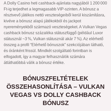
A Dolly Casino heti cashback-ajánlata nagyjából 1 200 000
Ft‑ig terjedhet a legmagasabb VIP‑szinten. A bónusz a
résztvevő játékos nettó veszteségeiből kerül kiszámításra,
kivéve a bónusz alapú játékokból és jackpot
nyereményekből származó veszteségeket. A Vulkan Vegas
cashback bónusz százaléka státuszfüggő (például Luxor
státusznál ~3 %, Vulkan státusznál akár 7 %). Az elérhető
összeg a profil “Elérhető bónuszok” szekciójában látható,
és óránként frissül. Mindkét szolgáltató forintban is
elfogadott, így a magyar felhasználók számára
átláthatóbbá válik a bónusz értéke.
BÓNUSZFELTÉTELEK
ÖSSZEHASONLÍTÁSA – VULKAN
VEGAS VS DOLLY CASHBACK
BÓNUSZ