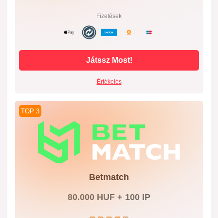
Fizetések
Játssz Most!
Értékelés
TOP 3
Betmatch
80.000 HUF + 100 IP