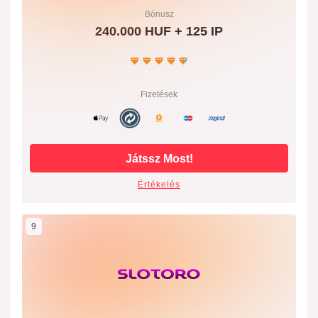
Bónusz
240.000 HUF + 125 IP
Fizetések
Játssz Most!
Értékelés
9