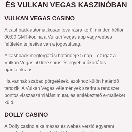
ÉS VULKAN VEGAS KASZINÓBAN
VULKAN VEGAS CASINO
A cashback automatikusan jóváírásra kerül minden hétfőn
00:00 GMT-kor, ha a Vulkan Vegas app vagy webes
felületén teljesítve van a jogosultság.
A cashback megforgatási határideje 5 nap – ez igaz a
Vulkan Vegas 50 free spins és egyéb időkorlátos
ajánlatokra is.
Ha vannak szabad pörgetések, azokhoz külön határidő
tartozik. A Vulkan Vegas vélemények szerint a rendszer
pontos visszaszámlálást mutat, és emlékeztető e-maileket
küld.
DOLLY CASINO
A Dolly casino alkalmazás és webes verzió egyaránt