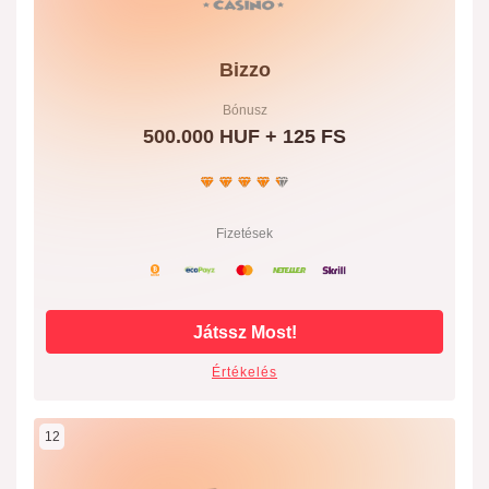
Bizzo
Bónusz
500.000 HUF + 125 FS
Fizetések
Játssz Most!
Értékelés
12