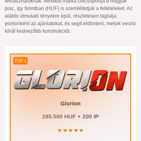
felhasználóknak. Mindkét márka célcsoportja a magyar
piac, így forintban (HUF) is szemléltetjük a feltételeket. Az
alábbi útmutató tényekre épül, részletesen taglalja
pontonként az ajánlatokat, és segít eldönteni, melyik verzió
kínál kedvezőbb konstrukciót.
TOP 1
Glorion
285.500 HUF + 200 IP