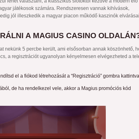
zül lehet választani, a klasszikus slotoktól kezdve a modern élő
magyar játékosok számára. Rendszeresen vannak kihívások,
t pedig jól illeszkedik a magyar piacon működő kaszinók elvárása
RÁLNI A MAGIUS CASINO OLDALÁN
mat nekünk 5 percbe került, ami elsősorban annak köszönhető, 
ncs, a regisztrációt ugyanolyan kényelmesen elvégezheted a te
dítsd el a fiókod létrehozását a “Regisztráció” gombra kattintva
tából, de ha rendelkezel vele, akkor a Magius promóciós kód