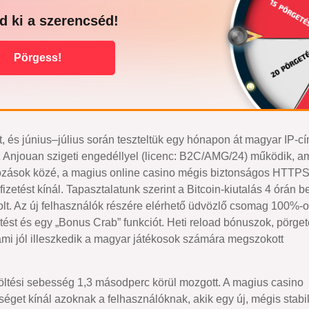
d ki a szerencséd!
Pörgess!
 és június–július során teszteltük egy hónapon át magyar IP-cí
az Anjouan szigeti engedéllyel (licenc: B2C/AMG/24) működik, a
ozások közé, a magius online casino mégis biztonságos HTTPS
fizetést kínál. Tapasztalatunk szerint a Bitcoin-kiutalás 4 órán be
 volt. Az új felhasználók részére elérhető üdvözlő csomag 100%-
tést és egy „Bonus Crab” funkciót. Heti reload bónuszok, pörget
mi jól illeszkedik a magyar játékosok számára megszokott
betöltési sebesség 1,3 másodperc körül mozgott. A magius casino
éget kínál azoknak a felhasználóknak, akik egy új, mégis stabil