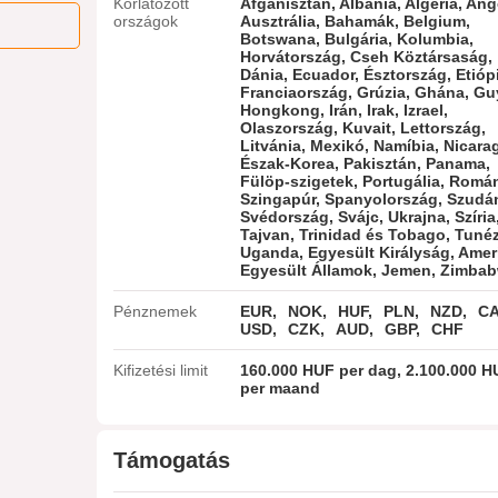
Korlátozott
Afganisztán, Albánia, Algéria, Ang
országok
Ausztrália, Bahamák, Belgium,
Botswana, Bulgária, Kolumbia,
Horvátország, Cseh Köztársaság,
Dánia, Ecuador, Észtország, Etióp
Franciaország, Grúzia, Ghána, Gu
Hongkong, Irán, Irak, Izrael,
Olaszország, Kuvait, Lettország,
Litvánia, Mexikó, Namíbia, Nicara
Észak-Korea, Pakisztán, Panama,
Fülöp-szigetek, Portugália, Román
Szingapúr, Spanyolország, Szudá
Svédország, Svájc, Ukrajna, Szíria
Tajvan, Trinidad és Tobago, Tunéz
Uganda, Egyesült Királyság, Amer
Egyesült Államok, Jemen, Zimba
Pénznemek
EUR
NOK
HUF
PLN
NZD
C
USD
CZK
AUD
GBP
CHF
Kifizetési limit
160.000 HUF per dag, 2.100.000 H
per maand
Támogatás