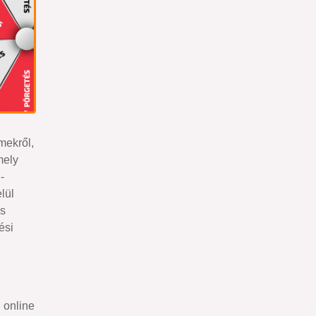
mekről,
mely
-
lül
os
ési
 online