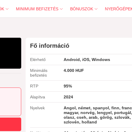
ÓK
MINIMUM BEFIZETÉS
BÓNUSZOK
NYERŐGÉPE
Fő információ
Elérhető
Android, iOS, Windows
Minimális
4.000 HUF
befizetés
RTP
95%
Alapítva
2024
Nyelvek
Angol, német, spanyol, finn, franc
magyar, norvég, lengyel, portugál
olasz, cseh, arab, görög, szlovák,
szlovén, holland