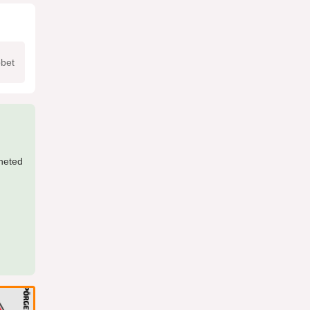
bbet
eheted