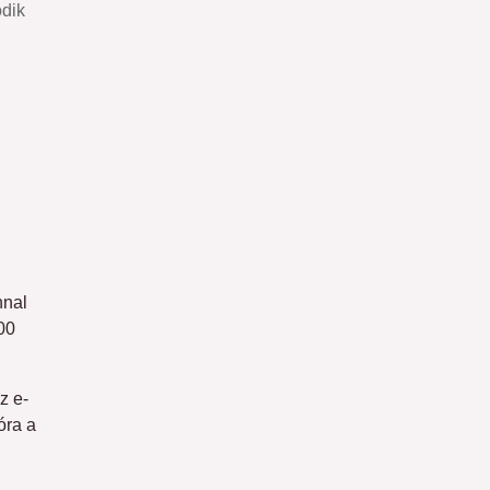
ödik
nnal
000
z e-
óra a