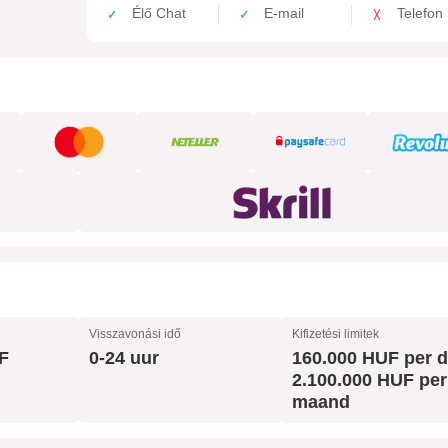
Élő Chat
E-mail
Telefon
Visszavonási idő
Kifizetési limitek
F
0-24 uur
160.000 HUF per d
2.100.000 HUF per
maand