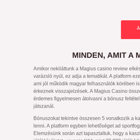
J
MINDEN, AMIT A
Amikor nekiláttunk a Magius casino review elkés
varázsló nyúl, ez adja a tematikát. A platform ez
ami jól működik magyar felhasználók körében is.
érkeznek visszajelzések. A Magius Casino össz
érdemes figyelmesen átolvasni a bónusz feltétel
játszanál.
Bónuszokat tekintve összesen 5 vonatkozik a ka
lenni. A platform egyben lehetőséget ad sportfog
Elemzésünk során azt tapasztaltuk, hogy a kasz