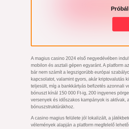
Próbál
A magius casino 2024 első negyedévében indult,
mobilon és asztali gépen egyaránt. A platform 
bár nem számít a legszigorúbb európai szabály
kapcsolatot, valamint gyors, akár kriptovalutás ki
teljesült, míg a bankkártyás befizetés azonnali
bónuszt kínál 150 000 Ft-ig, 200 ingyenes pörge
versenyek és időszakos kampányok is aktívak, a
bónuszstruktúrákhoz.
A casino magius felülete jól lokalizált, a játék
vélemények alapján a platform megfelelő lehetős