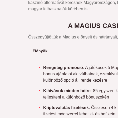
kaszinó alternatívát keresnek Magyarországon, 
magyar felhasználók körében is.
A MAGIUS CAS
Összegyűjtöttük a Magius előnyeit és hátrányait
Előnyök
Rengeteg promóció:
A játékosok 5 Ma
bonus ajánlatot aktiválhatnak, ezenkívü
különböző opció áll rendelkezésre
Kihívások minden hétre:
85 egyszeri ki
teljesíteni a különböző bónuszokért
Kriptovalutás fizetések:
Összesen 4 kr
fizetési módszerrel lehet ki- és befizetni