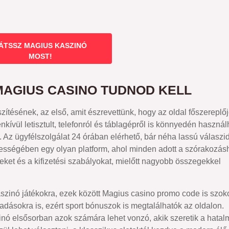
ÁTSSZ MAGIUS KASZINÓ
MOST!
 MAGIUS CASINO TUDNOD KELL
zítésének, az első, amit észrevettünk, hogy az oldal főszereplő
enkívül letisztult, telefonról és táblagépről is könnyedén használ
 Az ügyfélszolgálat 24 órában elérhető, bár néha lassú válaszi
ességében egy olyan platform, ahol minden adott a szórakozás
eket és a kifizetési szabályokat, mielőtt nagyobb összegekkel
szinó játékokra, ezek között Magius casino promo code is szoko
adásokra is, ezért sport bónuszok is megtalálhatók az oldalon.
inó elsősorban azok számára lehet vonzó, akik szeretik a hata