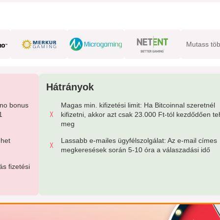
Mutass tö
Hátrányok
ino bonus
Magas min. kifizetési limit: Ha Bitcoinnal szeretnél
1
kifizetni, akkor azt csak 23.000 Ft-tól kezdődően t
meg
ehet
Lassabb e-mailes ügyfélszolgálat: Az e-mail címes
megkeresések során 5-10 óra a válaszadási idő
s fizetési