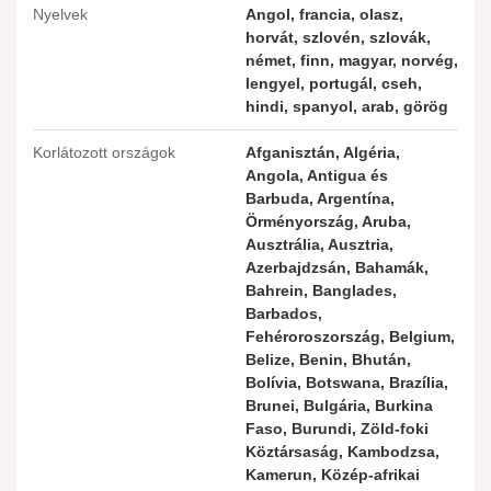
Nyelvek
Angol, francia, olasz,
horvát, szlovén, szlovák,
német, finn, magyar, norvég,
lengyel, portugál, cseh,
hindi, spanyol, arab, görög
Korlátozott országok
Afganisztán, Algéria,
Angola, Antigua és
Barbuda, Argentína,
Örményország, Aruba,
Ausztrália, Ausztria,
Azerbajdzsán, Bahamák,
Bahrein, Banglades,
Barbados,
Fehéroroszország, Belgium,
Belize, Benin, Bhután,
Bolívia, Botswana, Brazília,
Brunei, Bulgária, Burkina
Faso, Burundi, Zöld-foki
Köztársaság, Kambodzsa,
Kamerun, Közép-afrikai