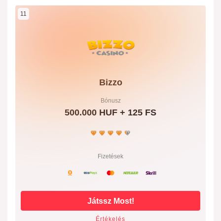
11
Bizzo
Bónusz
500.000 HUF + 125 FS
Fizetések
Játssz Most!
Értékelés