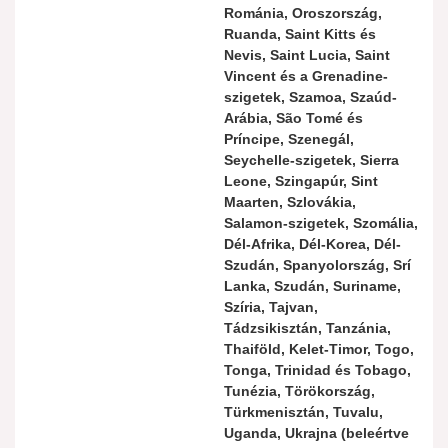
Románia, Oroszország,
Ruanda, Saint Kitts és
Nevis, Saint Lucia, Saint
Vincent és a Grenadine-
szigetek, Szamoa, Szaúd-
Arábia, São Tomé és
Príncipe, Szenegál,
Seychelle-szigetek, Sierra
Leone, Szingapúr, Sint
Maarten, Szlovákia,
Salamon-szigetek, Szomália,
Dél-Afrika, Dél-Korea, Dél-
Szudán, Spanyolország, Srí
Lanka, Szudán, Suriname,
Szíria, Tajvan,
Tádzsikisztán, Tanzánia,
Thaiföld, Kelet-Timor, Togo,
Tonga, Trinidad és Tobago,
Tunézia, Törökország,
Türkmenisztán, Tuvalu,
Uganda, Ukrajna (beleértve