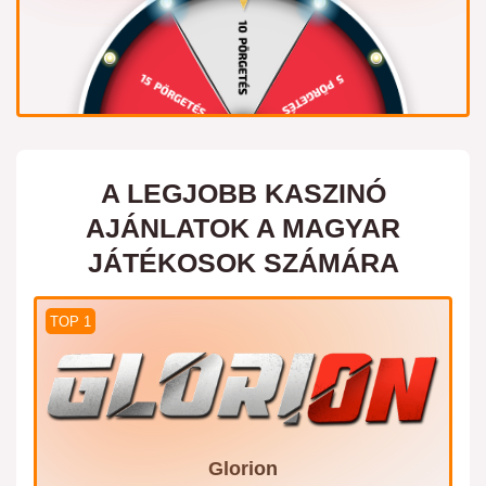
A LEGJOBB KASZINÓ
AJÁNLATOK A MAGYAR
JÁTÉKOSOK SZÁMÁRA
TOP 1
Glorion