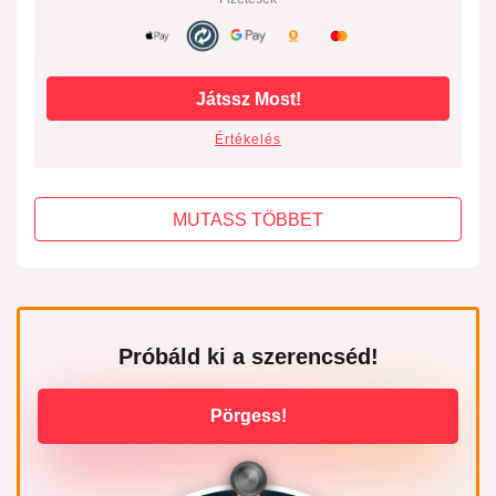
Játssz Most!
Értékelés
MUTASS TÖBBET
Próbáld ki a szerencséd!
Pörgess!