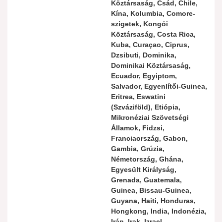
Köztársaság, Csád, Chile,
Kína, Kolumbia, Comore-
szigetek, Kongói
Köztársaság, Costa Rica,
Kuba, Curaçao, Ciprus,
Dzsibuti, Dominika,
Dominikai Köztársaság,
Ecuador, Egyiptom,
Salvador, Egyenlítői-Guinea,
Eritrea, Eswatini
(Szváziföld), Etiópia,
Mikronéziai Szövetségi
Államok, Fidzsi,
Franciaország, Gabon,
Gambia, Grúzia,
Németország, Ghána,
Egyesült Királyság,
Grenada, Guatemala,
Guinea, Bissau-Guinea,
Guyana, Haiti, Honduras,
Hongkong, India, Indonézia,
Irán, Irak, Izrael,