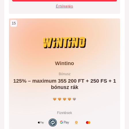
Értékelés
15
Wintino
Bónusz
125% – maximum 355 200 FT + 250 FS + 1
bónusz rák
Fizetések