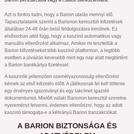
Azt is fontos tudni, hogy a Barion utalás mennyi idő.
Tapasztalataink szerint a Barionon keresztüli kifizetések
általában 24-48 órán belül feldolgozásra kerülnek. Ez
elsősorban attól függ, hogy a kaszinó automatikus vagy
manuális ellenőrzést alkalmaz. Amikor mi teszteltük a
Barion kifizetéseket több kaszinó platformon, a legtöbb
esetben a jóváírás kevesebb mint egy nap alatt megtörtént
a Barion bankkártya fizetéssel.
A kaszinók jellemzően személyazonosság ellenőrzést
kérnek az első kifizetés előtt. A játékosnak fel kell töltenie
egy érvényes igazolványt és egy lakcímet igazoló
dokumentumot. Mielőtt valaki Barionon keresztül szeretne
nyereményt felvenni, érdemes ellenőrizni, hogy az adott
kaszinó támogatja-e a kétirányú Barion tranzakciókat.
A BARION BIZTONSÁGA ÉS