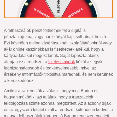
A felhasználók pénzt tölthetnek fel a digitális
pénztárcájukba, vagy bankkártyát kapcsolhatnak hozzá.
Ezt követően online vásárlásoknál, szolgáltatásoknál vagy
akár online kaszinókban is fizethetnek anélkül, hogy a
kártyaadataikat megosztanák. Saját tapasztalataink
alapján ez a rendszer a
fizetési módok
közül az egyik
legbiztonságosabb és legkényelmesebb, mivel az
érzékeny információk titkosítva maradnak, és nem kerülnek
a kereskedőhöz.
Amikor arra kerestük a választ, hogy mi a Barion és
hogyan működik, azt találtuk, hogy a tranzakciók
feldolgozása szinte azonnal megtörtént. Az͏ alacsony díjak
és az egyszerű felület miatt a rendszer különösen kedvelt a
magyar felh͏asználók körében. A Barion rendszer emellett