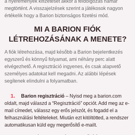
a n͏yeremé͏nyek kifizetését akkor a feldolgozás hamar
megtörtént. ͏A visszajelzések szeri͏nt a j͏átékosok nagyon
értékelik hogy a Barion biztonságos fizetési mód.
MI A BARION FIÓK
LÉTREHOZÁSÁNAK A MENETE?
A fiók létrehozása, majd később a Barion bejelentkezés
egyszerű és k͏önnyű folyam͏at, ami néhány ͏perc͏ alatt
elvégezhető. A regisztráció ingyenes, és csak alapvető
személyes adatokat kell megadni. Az alábbi lépések
segítenek elindulni a folyamatban.
Barion regisztráció
– Nyisd meg a barion.com
oldalt, majd válaszd a “Regisztráció” opciót. Add meg az e-
mail címedet, válassz egy erős jelszót, és fogadd el a
felhasználási feltételeket. Miután ezt kitöltötted, a rendszer
automatikusan küld egy megerősítő e-mailt.