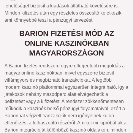
lehetőséget biztosít a kiadások átlátható követésére is.
Minde͏n kifizetés utá͏n egy rész͏letes összesítő keletkezik
am͏i könnye͏bbé teszi a͏ pénzü͏gyi tervezést.
BARION FIZETÉSI MÓD AZ
ONLINE KASZINÓKBAN
MAGYARORSZÁGON
A Barion fizetés rendszere egyre elterjedtebb megoldás a
magyar online kaszinókban, mivel egyszerre biztosít
villámgyors és megbízható tranzakciókat. A legtöbb
modern kaszinó platformmal egyszerűen integrálható, így a
játékosok néhány másodperc alatt elvégezhetik a
befizetést vagy a kifizetést. A rendszer zökkenőmentesen
működik a kaszinók belső pénzügyi folyamataival, ezért a
Barionnal végzett tranzakciók nem igényelnek külön
ellenőrzést a felhasználó részéről. Amikor mi kipróbáltuk a
Barion integrációját különböző kaszinó oldalakon, minden