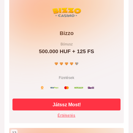
Bizzo
Bónusz
500.000 HUF + 125 FS
Fizetések
Játssz Most!
Értékelés