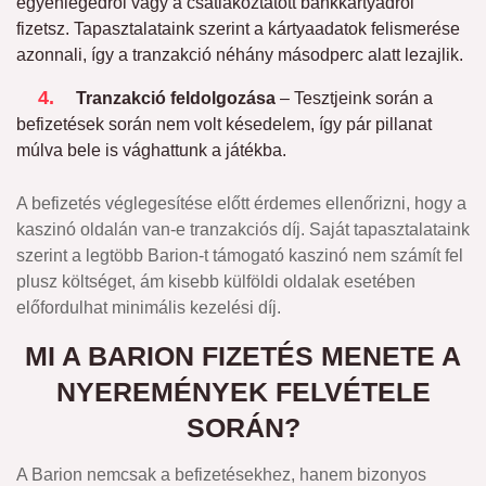
egyenlegedről vagy a csatlakoztatott bankkártyádról
fizetsz. Tapasztalataink szerint a kártyaadatok felismerése
azonnali, így a tranzakció néhány másodperc alatt lezajlik.
Tranzakció feldolgozása
– Tesztjeink során a
befizetések során nem volt késedelem, így pár pillanat
múlva bele is vághattunk a játékba.
A befizetés véglegesítése előtt érdemes ellenőrizni, hogy a
kaszinó oldalán van-e tranzakciós díj. Saját tapasztalataink
szerint a legtöbb Barion-t támogató kaszinó nem számít fel
plusz költséget, ám kisebb külföldi oldalak esetében
előfordulhat minimális kezelési díj.
MI A BARION FIZETÉS MENETE A
NYEREMÉNYEK FELVÉTELE
SORÁN?
A Barion nemcsak a befizetésekhez, hanem bizonyos