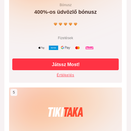
Bónusz
400%-os üdvözlő bónusz
Fizetések
Játssz Most!
Értékelés
5