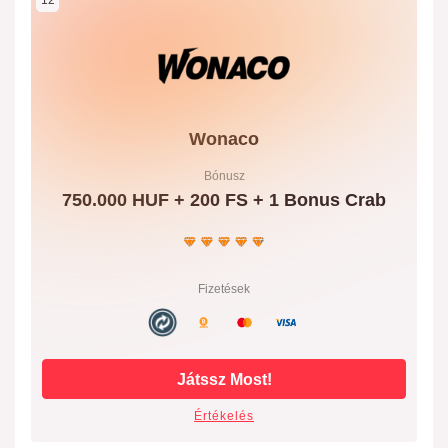
12
Wonaco
Bónusz
750.000 HUF + 200 FS + 1 Bonus Crab
Fizetések
Játssz Most!
Értékelés