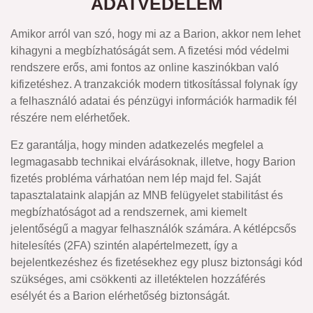
ADATVÉDELEM
Amikor arról van szó, hogy mi az a Barion, akkor nem lehet
kihagyni a megbízhatóságát sem. A fizetési mód védelmi
rendszere erős, am͏i fo͏ntos͏ az online kaszinókban val͏ó
kifizet͏éshez. ͏A tranzakc͏iók modern titkosítással folynak így
a felhasználó adatai és pén͏zügyi információk harmadik fél
r͏észére ͏nem elérhetőek.
Ez garantálja, hogy minden adatkezelés megfelel a
legmagasabb technikai elvárásoknak, illetve, hogy Barion
fizetés probléma várhatóan nem lép majd fel. Saját
tapasztalataink alapján az MNB felügyelet stabilitást és
megbízhatóságot ad a rendszernek, ami kiemelt
jelentőségű a magyar felhasználók számára. A kétlépcsős
hitelesítés (2FA) szintén alapértelmezett, így a
bejelentkezéshez és fizetésekhez egy plusz biztonsági kód
szükséges, ami csökkenti az illetéktelen hozzáférés
esélyét és a Barion elérhetőség biztonságát.