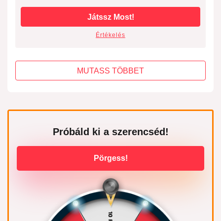
Játssz Most!
Értékelés
MUTASS TÖBBET
Próbáld ki a szerencséd!
Pörgess!