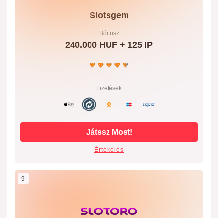
Slotsgem
Bónusz
240.000 HUF + 125 IP
Fizetések
Játssz Most!
Értékelés
9