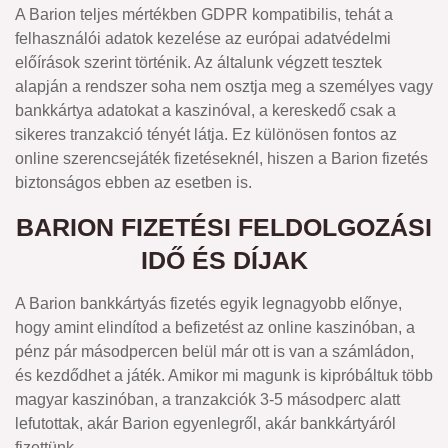
A Barion teljes mértékben GDPR kompatibilis, tehát a
felhasználói adatok kezelése az európai adatvédelmi
előírások szerint történik. Az általunk végzett tesztek
alapján a rendszer soha nem osztja meg a személyes vagy
bankkártya adatokat a kaszinóval, a kereskedő csak a
sikeres tranzakció tényét látja. Ez különösen fontos az
online szerencsejáték fizetéseknél, hiszen a Barion fizetés
biztonságos ebben az esetben is.
BARION FIZETÉSI FELDOLGOZÁSI
IDŐ ÉS DÍJAK
A Barion bankkártyás fizetés egyik legnagyobb előnye,
hogy amint elindítod a befizetést az online kaszinóban, a
pénz pár másodpercen belül már ott is van a számládon,
és kezdődhet a játék. Amikor mi magunk is kipróbáltuk több
magyar kaszinóban, a tranzakciók 3-5 másodperc alatt
lefutottak, akár Barion egyenlegről, akár bankkártyáról
fizettünk.