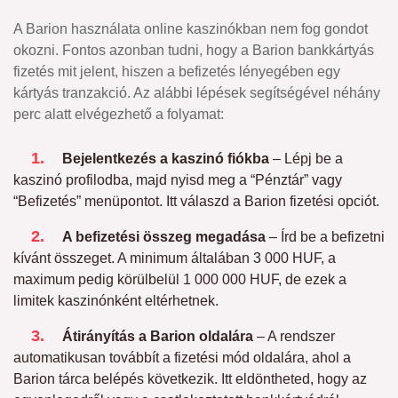
A Barion használata online kaszinókban nem fog gondot
okozni. Fontos azonban tudni, hogy a Barion bankkártyás
fizetés mit jelent, hiszen a befizetés lényegében egy
kártyás tranzakció. Az alábbi lépések segítségével néhány
perc alatt elvégezhető a folyamat:
Bejelentkezés a kaszinó fiókba
– Lépj be a
kaszinó profilodba, majd nyisd meg a “Pénztár” vagy
“Befizetés” menüpontot. Itt válaszd a Barion fizetési opciót.
A befizetési összeg megadása
– Írd be a befizetni
kívánt összeget. A minimum általában 3 000 HUF, a
maximum pedig körülbelül 1 000 000 HUF, de ezek a
limitek kaszinónként eltérhetnek.
Átirányítás a Barion oldalára
– A rendszer
automatikusan továbbít a fizetési mód oldalára, ahol a
Barion tárca belépés következik. Itt eldöntheted, hogy az