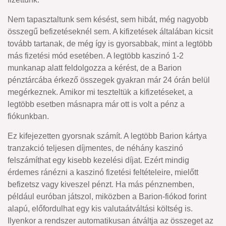
Nem tapasztaltunk sem késést, sem hibát, még nagyobb
összegű befizetéseknél sem. A kifizetések általában kicsit
tovább tartanak, de még így is gyorsabbak, mint a legtöbb
más fizetési mód esetében. A legtöbb kaszinó 1-2
munkanap alatt feldolgozza a kérést, de a Barion
pénztárcába érkező összegek gyakran már 24 órán belül
megérkeznek. Amikor mi teszteltük a kifizetéseket, a
legtöbb esetben másnapra már ott is volt a pénz a
fiókunkban.
Ez kifejezetten gyorsnak számít. A legtöbb Barion kártya
tranzakció teljesen díjmentes, de néhány kaszinó
felszámíthat egy kisebb kezelési díjat. Ezért mindig
érdemes ránézni a kaszinó fizetési feltételeire, mielőtt
befizetsz vagy kiveszel pénzt. Ha más pénznemben,
például euróban játszol, miközben a Barion-fiókod forint
alapú, előfordulhat egy kis valutaátváltási költség is.
Ilyenkor a rendszer automatikusan átváltja az összeget az