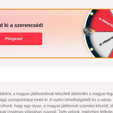
d ki a szerencséd!
Pörgess!
aként, a magyar játékosoknak készített áttekintés a magyar fog
gú szempontokat emeli ki. A nyelvi lehetőségektől és a valuta
 célunk, hogy egy olyan, a magyar játékosok számára készült, 
dalak izgalmas világában navigál. Tarts velünk, miközben felfed