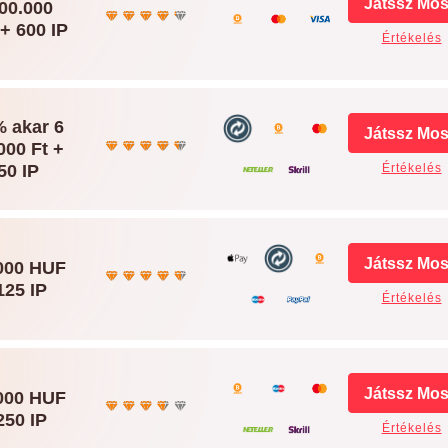
Játssz Mos
00.000
+ 600 IP
Értékelés
 akar 6
Játssz Mos
000 Ft +
Értékelés
50 IP
Játssz Mos
000 HUF
125 IP
Értékelés
Játssz Mos
000 HUF
250 IP
Értékelés