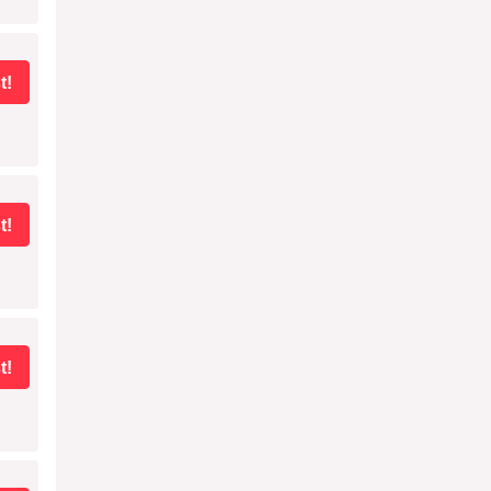
t!
t!
t!