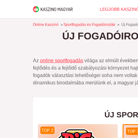
LEGJOBB KASZIN
Online Kaszinó
Sportfogadás és Fogadóirodák
Új Fogad
>
>
ÚJ FOGADÓIR
Az
online sportfogadás
világa az elmúlt években
fejlődés és a fejlődő szabályozási környezet hajt
fogadók választási lehetőségei soha nem voltak
dinamikus birodalmába merülünk el, a magyar ját
ÚJ SPO
TOP 2
TOP 