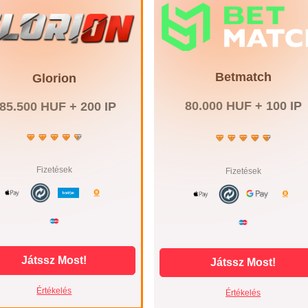
Betmatch
Glorion
80.000 HUF + 100 IP
85.500 HUF + 200 IP
Fizetések
Fizetések
Játssz Most!
Játssz Most!
Értékelés
Értékelés