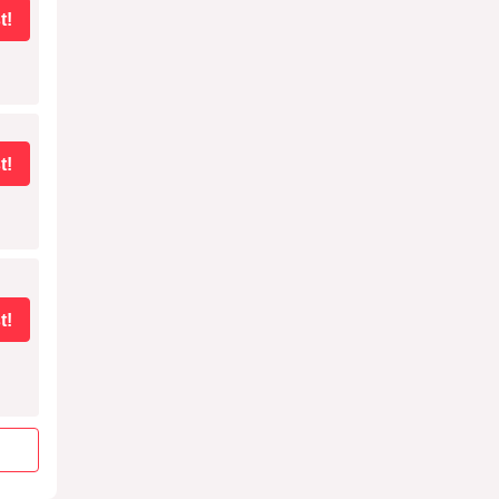
t!
t!
t!