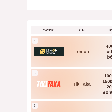
CASINO
CÍM
B
4
40
Lemon
üd
b
5
100
150
TikiTaka
+ 20
Bon
6