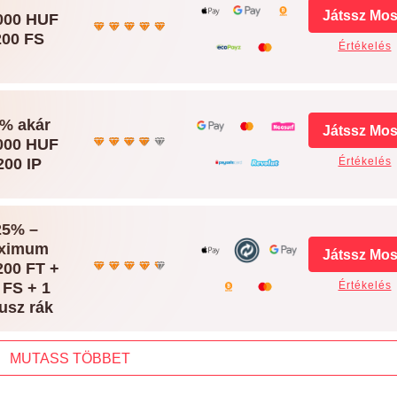
Játssz Mos
000 HUF
200 FS
Értékelés
% akár
Játssz Mos
000 HUF
Értékelés
200 IP
25% –
ximum
Játssz Mos
200 FT +
Értékelés
 FS + 1
usz rák
MUTASS TÖBBET