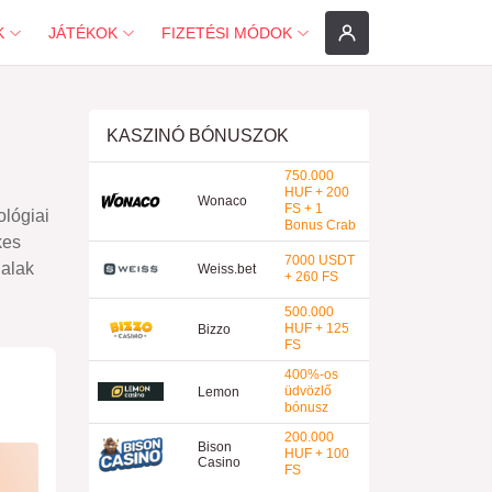
K
JÁTÉKOK
FIZETÉSI MÓDOK
KASZINÓ BÓNUSZOK
750.000
HUF + 200
Wonaco
FS + 1
ológiai
Bonus Crab
kes
7000 USDT
dalak
Weiss.bet
+ 260 FS
500.000
HUF + 125
Bizzo
FS
400%-os
üdvözlő
Lemon
bónusz
200.000
Bison
HUF + 100
Casino
FS